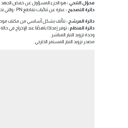
محوّل التنحي :
هو الجزء المسؤول عن خفض الجهد الكه
دائرة التصحيح :
عبارة عن ثنائيات تقاطع PN ؛ والتي تحول شكلًا بديلًا للتيار ؛ أي أن التيار المتردد به دورة نصف سالبة وموجبة لتوجيه شكل التيار .
دائرة المرشح :
تتألف بشكل أساسي من مكثف موحد في 
دائرة المنظم :
توفر إمدادًا باهظًا عند الإخراج في حال
وحدة تزويد التيار المباشر .
مصدر تزويد التيار المستمر الخارجي .