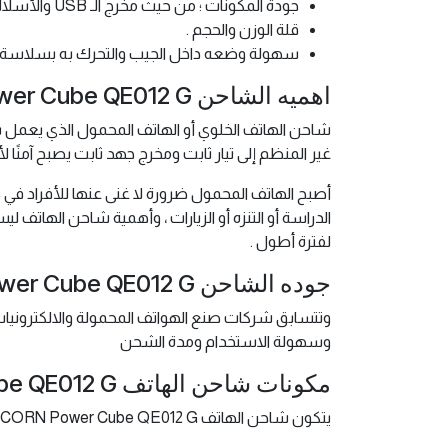
جودة المكونات ؛ من حيث مخرج الـ USB والأسلاك والدائرة الداخلية للشاحن وما شابه .
قلة الوزن والحجم .
سهولة وضعه داخل الجيب والتحرك به بسلاسة 
اهميه الشاحن CORN Power Cube QE012 G
شاحن الهاتف الخلوي أو الهاتف المحمول الذي يعمل با
غير المنظم إلى تيار ثابت ومخرج جهد ثابت يصبح آمنً
أصبح الهاتف المحمول ضرورة لا غنى عنها للأفراد في 
الدراسة أو التنزه أو الزيارات ، وأهمية شاحن الها
لفترة أطول .
جوده الشاحن CORN Power Cube QE012 G
وتتسابق شركات صنع الهواتف المحمولة والالكترونيا
وسهولة الاستخدام ومدة الشحن
مكونات شاحن الهاتف CORN Power Cube QE012 G
يتكون شاحن الهاتف CORN Power Cube QE012 G من أجزاء متشابهة غالبا في أنواع الهواتف المحمولة المتعددة ، ومكونات الشاحن هي ما يلي :