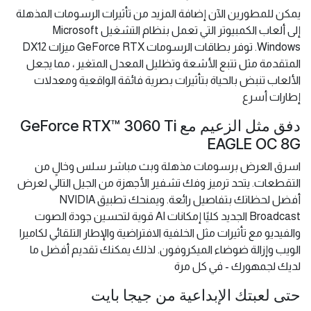
يمكن للمطورين الآن إضافة المزيد من تأثيرات الرسومات المذهلة
إلى ألعاب الكمبيوتر التي تعمل بنظام التشغيل Microsoft
Windows. توفر بطاقات الرسومات GeForce RTX ميزات DX12
المتقدمة مثل تتبع الأشعة وتظليل المعدل المتغير ، مما يجعل
الألعاب تنبض بالحياة بتأثيرات بصرية فائقة الواقعية ومعدلات
إطارات أسرع
دفق مثل الزعيم مع GeForce RTX™ 3060 Ti
EAGLE OC 8G
اسرق العرض برسومات مذهلة وبث مباشر سلس وخالٍ من
التقطعات. يتحد ترميز وفك تشفير الأجهزة من الجيل التالي لعرض
أفضل لحظاتك بتفاصيل رائعة. ويمنحك تطبيق NVIDIA
Broadcast الجديد كليًا إمكانات AI قوية لتحسين جودة الصوت
والفيديو مع تأثيرات مثل الخلفية الافتراضية والإطار التلقائي لكاميرا
الويب وإزالة ضوضاء الميكروفون. لذلك يمكنك تقديم أفضل ما
لديك لجمهورك - في كل مرة
حتى لعبتك الإبداعية من جيجا بايت