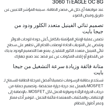
3060 Ti EAGLE OC 8G
عند مواجهة أي خلل في مصدر الطاقة ، سينبه المؤشر اللاعبين عن
طريق وميض الضوء.
تصميم ثنائي الفينيل متعدد الكلور ودود من
جيجا بايت
تضمن عملية الإنتاج المؤتمتة بالكامل أعلى جودة للوحات الدوائر
وتقضي على النتوءات الحادة لوصلات اللحام التي تظهر على سطح
ثنائي الفينيل متعدد الكلور التقليدي. يمنع هذا التصميم الودود يديك
من القطع أو إتلاف المكونات عن غير قصد عند صنع جهازك.
متانة فائقة وزيادة سرعة التشغيل من جيجا
بايت
تستخدم بطاقة الرسومات تصميمًا أفضل لمرحلة الطاقة للسماح لـ
MOSFET بالعمل عند درجة حرارة منخفضة ، وتصميم حماية من
درجات الحرارة الزائدة وموازنة الحمل لكل MOSFET ، بالإضافة إلى
الإختناقات والمكثفات المعتمدة فائقة التحمل ، لتوفير أداء ممتاز
وعمر أطول للنظام.