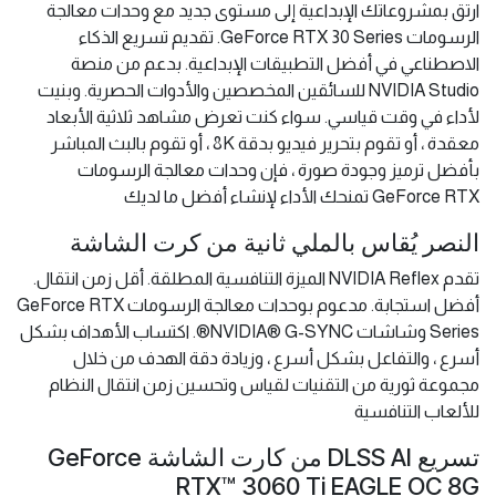
ارتق بمشروعاتك الإبداعية إلى مستوى جديد مع وحدات معالجة
الرسومات GeForce RTX 30 Series. تقديم تسريع الذكاء
الاصطناعي في أفضل التطبيقات الإبداعية. بدعم من منصة
NVIDIA Studio للسائقين المخصصين والأدوات الحصرية. وبنيت
لأداء في وقت قياسي. سواء كنت تعرض مشاهد ثلاثية الأبعاد
معقدة ، أو تقوم بتحرير فيديو بدقة 8K ، أو تقوم بالبث المباشر
بأفضل ترميز وجودة صورة ، فإن وحدات معالجة الرسومات
GeForce RTX تمنحك الأداء لإنشاء أفضل ما لديك
النصر يُقاس بالملي ثانية من كرت الشاشة
تقدم NVIDIA Reflex الميزة التنافسية المطلقة. أقل زمن انتقال.
أفضل استجابة. مدعوم بوحدات معالجة الرسومات GeForce RTX
Series وشاشات NVIDIA® G-SYNC®. اكتساب الأهداف بشكل
أسرع ، والتفاعل بشكل أسرع ، وزيادة دقة الهدف من خلال
مجموعة ثورية من التقنيات لقياس وتحسين زمن انتقال النظام
للألعاب التنافسية
تسريع DLSS AI من كارت الشاشة GeForce
RTX™ 3060 Ti EAGLE OC 8G