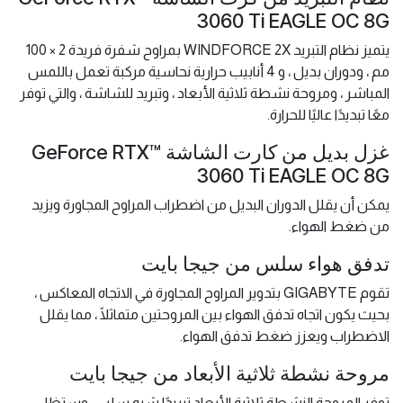
3060 Ti EAGLE OC 8G
يتميز نظام التبريد WINDFORCE 2X بمراوح شفرة فريدة 2 × 100
مم ، ودوران بديل ، و 4 أنابيب حرارية نحاسية مركبة تعمل باللمس
المباشر ، ومروحة نشطة ثلاثية الأبعاد ، وتبريد للشاشة ، والتي توفر
معًا تبديدًا عاليًا للحرارة.
غزل بديل من كارت الشاشة GeForce RTX™
3060 Ti EAGLE OC 8G
يمكن أن يقلل الدوران البديل من اضطراب المراوح المجاورة ويزيد
من ضغط الهواء.
تدفق هواء سلس من جيجا بايت
تقوم GIGABYTE بتدوير المراوح المجاورة في الاتجاه المعاكس ،
بحيث يكون اتجاه تدفق الهواء بين المروحتين متماثلًا ، مما يقلل
الاضطراب ويعزز ضغط تدفق الهواء.
مروحة نشطة ثلاثية الأبعاد من جيجا بايت
توفر المروحة النشطة ثلاثية الأبعاد تبريدًا شبه سلبي ، وستظل