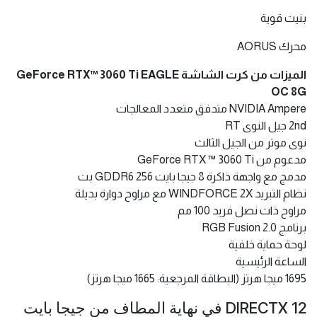
بنيت قوية
محرك AORUS
الميزات من كرت الشاشة GeForce RTX™ 3060 Ti EAGLE
OC 8G
NVIDIA Ampere متدفق متعدد المعالجات
2nd جيل النوى RT
نوى موتر من الجيل الثالث
مدعوم من GeForce RTX ™ 3060 Ti
مدمج مع واجهة ذاكرة 8 جيجا بايت GDDR6 256 بت
نظام التبريد WINDFORCE 2X مع مراوح دوارة بديلة
مراوح ذات نصل فريد 100 مم
برنامج RGB Fusion 2.0
لوحة حماية خلفية
الساعة الرئيسية
1695 ميجا هرتز (البطاقة المرجعية: 1665 ميجا هرتز)
DIRECTX 12 في نهاية المطاف من جيجا بايت