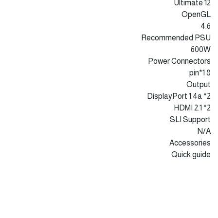
12 Ultimate
OpenGL
4.6
Recommended PSU
600W
Power Connectors
8 pin*1
Output
DisplayPort 1.4a *2
HDMI 2.1 *2
SLI Support
N/A
Accessories
Quick guide