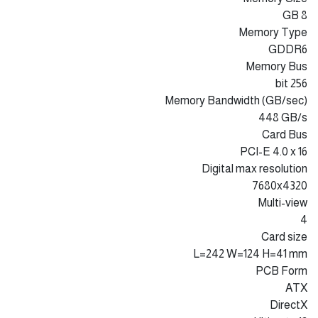
8 GB
Memory Type
GDDR6
Memory Bus
256 bit
Memory Bandwidth (GB/sec)
4‎48 GB/s
Card Bus
PCI-E 4.0 x 16
Digital max resolution
7680x4320
Multi-view
4
Card size
L=242 W=124 H=41 mm
PCB Form
ATX
DirectX