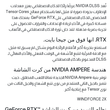
تُعد NVIDIA DLSS عرضًا رائدًا للذكاء الاصطناعي يعزز معدلات
الإطارات بجودة صورة لا مثيل لها باستخدام معالج Tensor Cores
المخصص للذكاء الاصطناعي على GeForce RTX. يمنحك هذا
مساحة كبيرة في الأداء لزيادة الإعدادات والقرارات للحصول على
تجربة بصرية مذهلة. لقد حان ثورة الذكاء الاصطناعي في الألعاب
RTX. انها فوق من جيجا بايت.
استمتع بتجربة أكبر الأفلام الرائجة اليوم بشكل لم يسبق له مثيل
مع الدقة المرئية لتتبع الأشعة في الوقت الفعلي والأداء النهائي لـ
DLSS المدعوم بالذكاء الاصطناعي.
هندسة NVIDIA AMPERE من كرت الشاشة
توفر بنية NVIDIA Ampere الجديدة تمامًا اللعب المطلق ، حيث
تتميز بالجيل الثاني المتقدم من نوى تتبع الشعاع والجيل الثالث من
نوى Tensor مع إنتاجية أكبر.
WINDFORCE 2X
نظام التبريد من كرت الشاشة GeForce RTX™