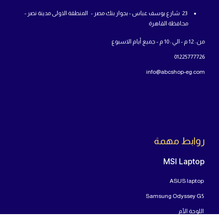
23 شارع يوسف عباس - بجوار بنك مصر - المنطقة الاولى مدينة نصر -
محافظة القاهرة
من : 12 م - الي : 10 م - جميع أيام الاسبوع
01225777726
info@abcshop-eg.com
روابط مهمة
MSI Laptop
ASUS laptop
Samsung Odyssey G5
اللوحة الأم