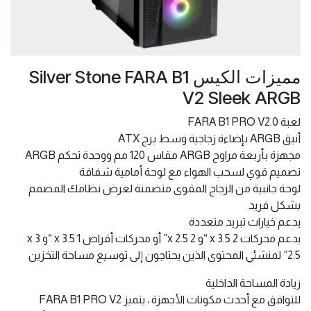
مميزات الكيس Silver Stone FARA B1
V2 Sleek ARGB
لعبة FARA B1 PRO V2.0
أنيق ARGB بإضاءة زجاجية وسط برج ATX
مجهزة بأربعة مراوح ARGB مقاس 120 مم ووحدة تحكم ARGB
تصميم قوي لسحب الهواء مع لوحة أمامية شفافة
لوحة جانبية من الزجاج المقوى متضمنة لعرض نظامك المصمم
بشكل فريد
يدعم خيارات تبريد متعددة
يدعم محركات 2 x 3.5 “و 2 x 2.5” أو محركات أقراص 1 x 3.5 “و 3 x
2.5” لمنشئي المحتوى الذين يحتاجون إلى توسيع مساحة التخزين
زيادة المساحة الداخلية
للتوافق مع أحدث مكونات الأجهزة ، يتميز FARA B1 PRO V2