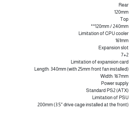
Rear
120mm
Top
120mm / 240mm**
Limitation of CPU cooler
161mm
Expansion slot
7+2
Limitation of expansion card
Length: 340mm (with 25mm front fan installed)
Width: 167mm
Power supply
Standard PS2 (ATX)
Limitation of PSU
200mm (3.5″ drive cage installed at the front)
171mm (3.5″ drive cage installed at the back)
Front I/O port
USB 3.0 x 2