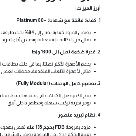
أبرز الميزات:
1. كفاءة فائقة مع شهادة +80 Platinum
يضمن المزود كفاءة تصل إلى
94%
تحت ظروف الت
يقلل من التكاليف التشغيلية ويحسن أداء التبريد ا
2. قدرة ضخمة تصل إلى 1300 واط
يدعم الأجهزة الأكثر تطلبًا، بما في ذلك بطاقات 
مثالي لأجهزة الألعاب المتقدمة، محطات العمل الا
3. تصميم كامل الوحدات (Fully Modular)
يتيح لك توصيل الكابلات التي تحتاجها فقط، مما
يوفر تجربة تركيب سهلة ومظهر داخلي أنيق.
4. نظام تبريد متطور
مزود بمروحة
FDB بحجم 135 ملم
تعمل بهدوء وب
تقنية التحكم الذكي في المروحة تضمن التشغيل ا