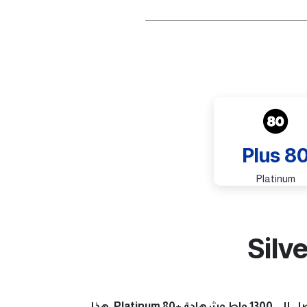
Plus 8
Platinum
Silv
تم تصميم مزود الطاقة Silverstone HELA 1300R Platinum لتقديم أداء استثنائي وكفاءة لا تُضاهى. بقدرة هائلة تصل إلى 1300 واط وشهادة +80 Platinum، هذا