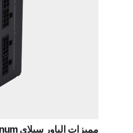
مميزات الباور سبلاي Silverstone HELA 1300R Platinum