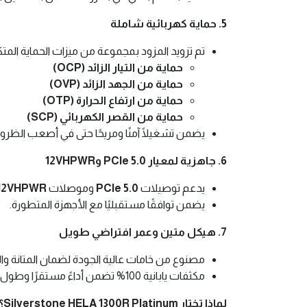
5. حماية كهربائية شاملة
تم تزويد المزود بمجموعة من ميزات الحماية الم
حماية من التيار الزائد (OCP)
حماية من الجهد الزائد (OVP)
حماية من ارتفاع الحرارة (OTP)
حماية من القصر الكهربائي (SCP)
يضمن تشغيلًا آمنًا ومريحًا حتى في أصعب الظرو
6. جاهزية لمعيار PCIe 5.0 و12VHPWR
يدعم توصيلات
PCIe 5.0
وموصلات
12VHPWR
يضمن توافقًا مستقبليًا مع الأجهزة المتطورة.
7. هيكل متين وعمر افتراضي طويل
مصنوع من خامات عالية الجودة لضمان المتانة وال
مكثفات يابانية 100% تضمن أداءً مستقرًا وطول عمر المنتج.
لماذا تختار Silverstone HELA 1300R Platinum؟