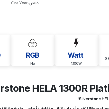
ضمان
:
One Year
0
RGB
Watt
S
No
1300W
erstone HELA 1300R Pla