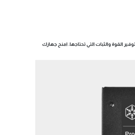
 استثنائيًا، فإن Silverstone HELA 1300R Platinum هو الحل المثالي لتوفير القوة والثبات التي تحتاجها. امنح جهازك