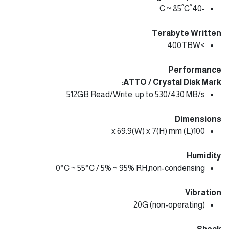
-40˚C ~ 85˚C
Terabyte Written
>400TBW
Performance
ATTO / Crystal Disk Mark:
512GB Read/Write: up to 530/430 MB/s
Dimensions
100(L) x 69.9(W) x 7(H) mm
Humidity
0°C ~ 55°C / 5% ~ 95% RH,non-condensing
Vibration
20G (non-operating)