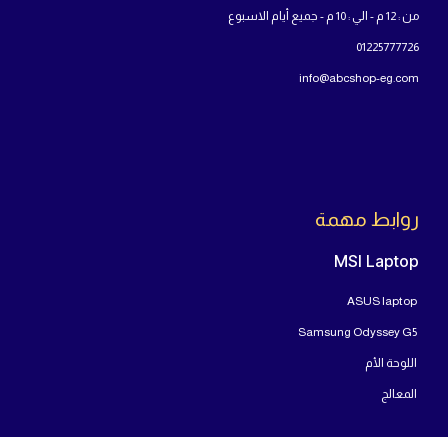
من : 12 م - الي : 10 م - جميع أيام الاسبوع
01225777726
info@abcshop-eg.com
روابط مهمة
MSI Laptop
ASUS laptop
Samsung Odyssey G5
اللوحة الأم
المعالج