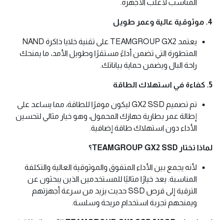
المناسب لأغلب الأجهزة.
4. موثوقية عالية وعمر طويل
يعتمد TEAMGROUP GX2 على تقنية خلايا ذاكرة NAND
المتطورة التي تضمن أداءً مستقرًا وطويل الأمد، ما يمنحك
راحة البال ويضمن حماية بياناتك.
5. كفاءة في استهلاك الطاقة
تم تصميم GX2 SSD ليكون موفرًا للطاقة، مما يساعد على
إطالة عمر بطارية جهازك المحمول، وهو خيار مثالي لتحسين
الأداء دون استهلاك طاقة إضافية.
لماذا تختار TEAMGROUP GX2 SSD؟
لأنه يجمع بين الأداء المتفوق والموثوقية العالية والتكلفة
المناسبة. يعد خيارًا مثاليًا للمستخدمين الذين يبحثون عن
الترقية إلى قرص SSD حديث يزيد من سرعة أجهزتهم
ويمنحهم تجربة استخدام مريحة وسلسة.