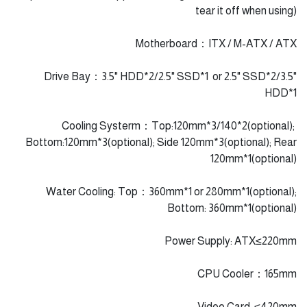
tear it off when using)
Motherboard：ITX / M-ATX / ATX
Drive Bay：3.5" HDD*2/2.5" SSD*1 or 2.5" SSD*2/3.5"
HDD*1
Cooling Systerm：Top:120mm*3/140*2(optional);
Bottom:120mm*3(optional); Side 120mm*3(optional); Rear
120mm*1(optional)
Water Cooling: Top：360mm*1 or 280mm*1(optional);
Bottom: 360mm*1(optional)
Power Supply: ATX≤220mm
CPU Cooler：165mm
Video Card: ≤420mm