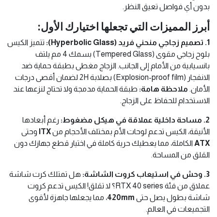
بدون أي فواصل تعيق النظر.
أبرز المميزات التي تجعلها اختيارك الأول:
1. تصميم زجاجي منحني فريد (Hyperbolic Glass):
تتميز الكيس
بلوح زجاجي مقوى (Tempered Glass) بسمك 4 مم يلتف
بانسيابية من الأمام إلى الجانب. الزجاج مغطى بطبقة حماية ضد
الانفجار (Explosion-proof film) بصلابة 2H لضمان أقصى درجات
الأمان.
ملاحظة هامة:
طبقة الحماية مدمجة ولا تحتاج لنزعها عند
الاستخدام للحفاظ على الزجاج.
2. مساحة داخلية عملاقة في هيكل مضغوط:
رغم أبعادها
الأنيقة، الكيس تدعم لوحات الأم بمختلف الأحجام من
ITX
وحتى
ATX
الكاملة، مما يعطيك حرية كاملة في اختيار قطع جهازك دون
القلق من المساحة.
3. وحش في استيعاب كروت الشاشة:
هل تمتلك كرت شاشة
عملاق من فئة RTX 40 series؟ لا تقلق! الكيس تدعم كروت
شاشة بطول يصل حتى
420mm
، مما يجعلها جاهزة لأقوى
التجميعات في العالم.