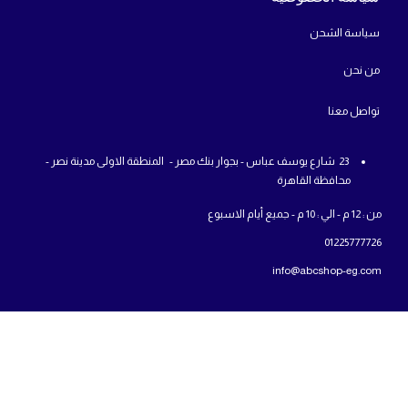
سياسة الشحن
من
نحن
تواص
ل معنا
23 شارع يوسف عباس - بجوار بنك مصر - المنطقة الاولى مدينة نصر -
محافظة القاهرة
من : 12 م - الي : 10 م - جميع أيام الاسبوع
01225777726
info@abcshop-eg.com
روابط مهمة