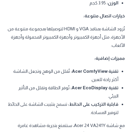
الوزن:
3.95 كجم
خيارات اتصال متنوعة:
تُزود الشاشة بمنافذ VGA و HDMI لتوصيلها بمجموعة متنوعة من
الأجهزة، مثل أجهزة الكمبيوتر وأجهزة الكمبيوتر المحمولة وأجهزة
الألعاب.
مميزات إضافية:
تقنية Acer ComfyView:
تُقلل من الوهج وتجعل الشاشة
أكثر راحة للعين.
تقنية Acer EcoDisplay:
تُوفر الطاقة وتقلل من التأثير
البيئي.
قابلية التركيب على الحائط:
تسمح بتثبيت الشاشة على الحائط
لتوفير المساحة.
مع شاشة Acer 24 VA241Y، ستتمتع بتجربة مشاهدة غامرة