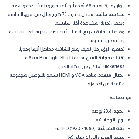
ألوان غنية
: تقنية VA تُقدم ألوانًا غنية وزوايا مشاهدة واسعة.
سلاسة فائقة
: معدل تحديث 75 هرتز يقلل من تمزق الشاشة
ويجعل تجربة المشاهدة أكثر سلاسة.
وقت استجابة سريع
: 4 مللي ثانية يضمن تجربة ألعاب سلسة
وخالية من التشويه.
تصميم أنيق
: إطار نحيف يمنح الشاشة مظهرًا أنيقًا وحديثًا.
تقنيات حماية العين
: تقنية Acer BlueLight Shield و
Flickerless تُقللان من إجهاد العين.
اتصال متعدد
: منافذ VGA و HDMI تسمح بالتوصيل بمجموعة
متنوعة من الأجهزة.
مواصفات:
الحجم
: 23.8 بوصة
نوع اللوحة
: VA
دقة الشاشة
: Full HD (1920 x 1080)
نسبة العرض إلى الارتفاع
: 16:9