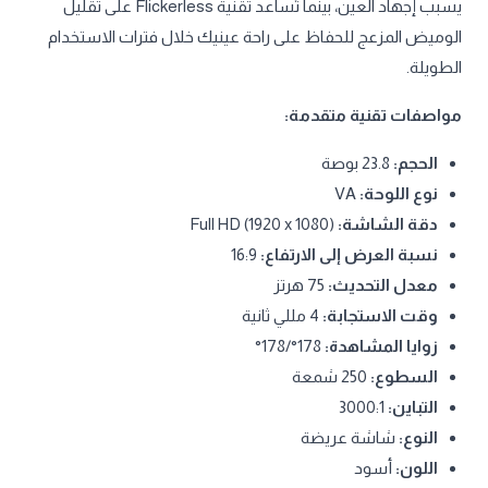
يسبب إجهاد العين، بينما تُساعد تقنية Flickerless على تقليل
الوميض المزعج للحفاظ على راحة عينيك خلال فترات الاستخدام
الطويلة.
مواصفات تقنية متقدمة:
الحجم:
23.8 بوصة
نوع اللوحة:
VA
دقة الشاشة:
Full HD (1920 x 1080)
نسبة العرض إلى الارتفاع:
16:9
معدل التحديث:
75 هرتز
وقت الاستجابة:
4 مللي ثانية
زوايا المشاهدة:
178°/178°
السطوع:
250 شمعة
التباين:
3000:1
النوع:
شاشة عريضة
اللون:
أسود