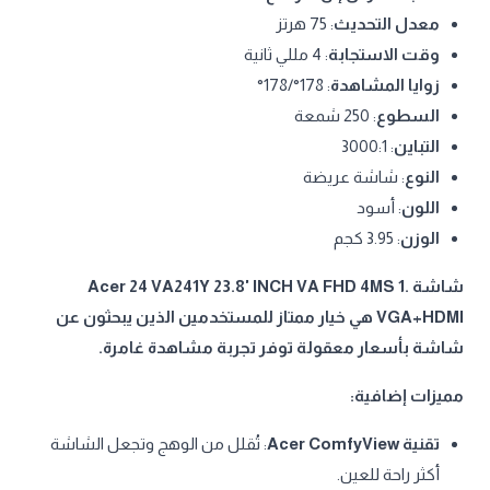
معدل التحديث
: 75 هرتز
وقت الاستجابة
: 4 مللي ثانية
زوايا المشاهدة
: 178°/178°
السطوع
: 250 شمعة
التباين
: 3000:1
النوع
: شاشة عريضة
اللون
: أسود
الوزن
: 3.95 كجم
شاشة Acer 24 VA241Y 23.8' INCH VA FHD 4MS 1.
VGA+HDMI هي خيار ممتاز للمستخدمين الذين يبحثون عن
شاشة بأسعار معقولة توفر تجربة مشاهدة غامرة.
مميزات إضافية:
تقنية Acer ComfyView
: تُقلل من الوهج وتجعل الشاشة
أكثر راحة للعين.