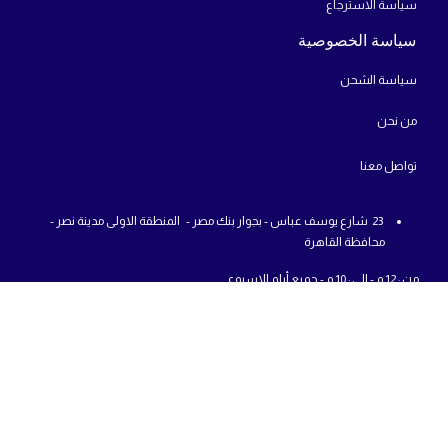
سياسة الاسترجاع
سياسة الخصوصية
سياسة الشحن
من
نحن
تواص
ل معنا
23 شارع يوسف عباس - بجوار بنك مصر - المنطقة الاولى مدينة نصر -
محافظة القاهرة
من : 12 م - الي : 10 م - جميع أيام الاسبوع
01225777726
info@abcshop-eg.com