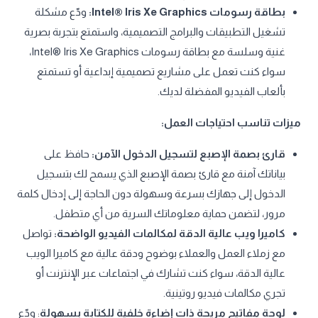
بطاقة رسومات Intel® Iris Xe Graphics:
ودّع مشكلة
تشغيل التطبيقات والبرامج التصميمية، واستمتع بتجربة بصرية
غنية وسلسة مع بطاقة رسومات Intel® Iris Xe Graphics،
سواء كنت تعمل على مشاريع تصميمية إبداعية أو تستمتع
بألعاب الفيديو المفضلة لديك.
ميزات تناسب احتياجات العمل:
قارئ بصمة الإصبع لتسجيل الدخول الآمن:
حافظ على
بياناتك آمنة مع قارئ بصمة الإصبع الذي يسمح لك بتسجيل
الدخول إلى جهازك بسرعة وسهولة دون الحاجة إلى إدخال كلمة
مرور، لتضمن حماية معلوماتك السرية من أي متطفل.
كاميرا ويب عالية الدقة لمكالمات الفيديو الواضحة:
تواصل
مع زملاء العمل والعملاء بوضوح ودقة عالية مع كاميرا الويب
عالية الدقة، سواء كنت تشارك في اجتماعات عبر الإنترنت أو
تجري مكالمات فيديو روتينية.
لوحة مفاتيح مريحة ذات إضاءة خلفية للكتابة بسهولة
: ودّع