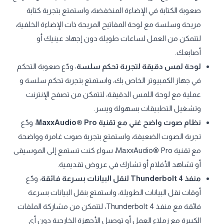
صعوبة الكتابة في الإضاءة المنخفضة، واستمتع بتجربة كتابة
مريحة وسلسة مع لوحة المفاتيح المريحة ذات الإضاءة الخلفية،
لتتمكن من العمل لساعات طويلة دون إجهاد عينيك أو
أصابعك.
لوحة لمس دقيقة لتجربة تحكم سلسة
: ودّع صعوبة التحكم
في جهاز الكمبيوتر الخاص بك، واستمتع بتجربة تحكم سلسة و
عملية مع لوحة اللمس الدقيقة، لتتمكن من تصفح الإنترنت
وتشغيل التطبيقات بسهولة ويسر.
نظام صوت واضح غني مع تقنية MaxxAudio® Pro
: ودّع
تجربة الصوت الضعيفة، واستمتع بتجربة صوت غامرة وواضحة
مع تقنية MaxxAudio® Pro، سواء كنت تستمع إلى الموسيقى
أو تشاهد الأفلام أو تشارك في عروض تقديمية.
منفذ Thunderbolt 4 لنقل البيانات بسرعة فائقة
: ودّع
أوقات نقل البيانات الطويلة، واستمتع بنقل البيانات بسرعة
فائقة مع منفذ Thunderbolt 4، لتتمكن من مشاركة الملفات
الكبيرة مع زملاء العمل أو توصيل الأجهزة الخارجية دون أي