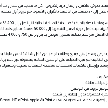
ح ضوئي، فاكس، وإرسال بريد إلكتروني - كل ما تحتاجه في جهاز واحد أ
بالحياة بفضل دقة الطباعة العالية التي تصل إلى 38,400 × 600 نقطة في البوصة المحسنة.
لشهرية إلى 50,000 صفحة، مما يجعلها الخيار الأمثل للبيئات كثيفة الاستخدام.
أمثل مع حجم طباعة شهري موصى به يتراوح بين 750 و 4,000 صفحة.
ديهي وسهل في جميع وظائف الجهاز من خلال شاشة لمس ملونة بحجم 10.92 سم (4.3 بو
 التكاليف مع ميزة الطباعة على الوجهين المتاحة بسهولة عبر دعم برنا
خ وإرسال فاكسات لمستندات متعددة الصفحات بسرعة وسهولة بفضل وحدة ال