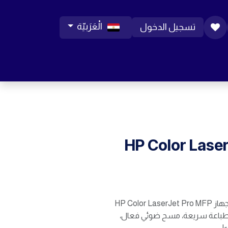
الْعَرَبيّة
تسجيل الدخول
ورات موبايل
مساعدة
المدونة
الوظائف
HP Color Lase
اطبع بوضوح وسرعة! جهاز HP Color LaserJet Pro MFP
ترافية، طباعة سريعة، مسح ضوئي فعال،
!