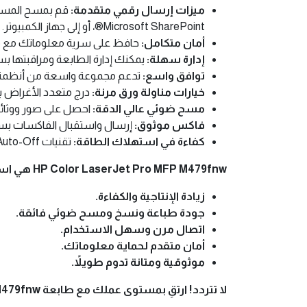
ميزات إرسال رقمي متقدمة:
Microsoft SharePoint®، أو إلى جهاز الكمبيوتر. كما يمكنك أرشفة الفاكسات وإرسالها إلى البريد الإلكتروني أو الكمبيوتر.
أمان متكامل:
حافظ على سرية معلوماتك مع ميزات أمان متقدمة تشمل Secure Boot، والتحقق من 
إدارة سهلة:
يمكنك إدارة الطابعة ومراقبتها بسهو
توافق واسع:
تدعم مجموعة واسعة من أنظمة التشغيل بما في ذلك 
خيارات مناولة ورق مرنة:
درج متعدد الأغراض بسعة 50 ورقة ودرج إدخال بسعة 250 ورقة بشكل قياسي، مع إمكانية إضافة درج اختياري بس
مسح ضوئي عالي الدقة:
احصل على صور ووثائق رقمية 
فاكس موثوق:
إرسال واستقبال الفاكسات بسرعة تصل إلى 33.6 كيلوبت في الثانية مع ذاكرة تتسع حتى
كفاءة في استهلاك الطاقة:
تقنيات HP Auto-On/Auto-Off و Instant-on تساعد في تقليل استهلاك الطاقة وتوفير التكاليف.
HP Color LaserJet Pro MFP M479fnw هي استثمار ذكي يمنحك:
زيادة الإنتاجية والكفاءة.
جودة طباعة ونسخ ومسح ضوئي فائقة.
اتصال مرن وسهل الاستخدام.
أمان متقدم لحماية معلوماتك.
موثوقية ومتانة تدوم طويلاً.
لا تتردد! ارتقِ بمستوى عملك مع طابعة HP Color LaserJet Pro MFP M479fnw واحصل على حل طباعي شامل يلبي جميع احتياجاتك.