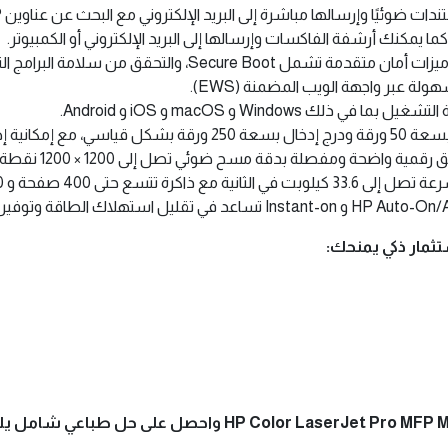
سلامة البرامج الثابتة، والتشفير، والتحكم في الوصول، والمزيد.
لة عبر واجهة الويب المضمنة (EWS).
Windows و macOS و iOS و Android.
عة 550 ورقة لزيادة سعة الورق.
واضحة ومفصلة بدقة مسح ضوئي تصل إلى 1200 × 1200 نقطة في البوصة.
 400 صفحة و 120 رقم للاتصال السريع.