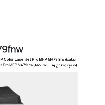
479fnw
طابعة HP Color LaserJet Pro MFP M479fnw
اطبع بوضوح وسرعة!
جهاز HP Color LaserJet Pro MFP M479fnw: ألوان احترافية، طباعة سريعة، مسح ضوئي فعال، وفاكس آمن.