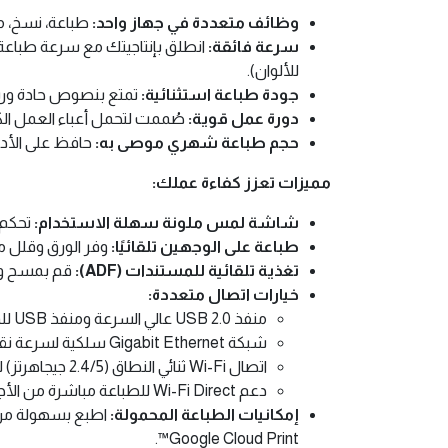
وظائف متعددة في جهاز واحد:
طباعة، نسخ، مس
سرعة فائقة:
للألوان).
جودة طباعة استثنائية:
تمتع بنصوص حادة ورسومات نابضة 
دورة عمل قوية:
صُممت لتحمل أعباء العمل الكبيرة، حيث تصل دورة العمل ا
حجم طباعة شهري موصى به:
حافظ على الأداء ال
مميزات تعزز كفاءة عملك:
شاشة لمس ملونة سهلة الاستخدام:
تحكم ب
طباعة على الوجهين تلقائيًا:
وفر الورق وقلل من
تغذية تلقائية للمستندات (ADF):
قم بمسح ونس
خيارات اتصال متعددة:
منفذ USB 2.0 عالي السرعة ومنفذ USB للمضيف.
شبكة Gigabit Ethernet سلكية لسرعة نقل بيانات فائقة.
اتصال Wi-Fi ثنائي النطاق (2.4/5 جيجاهرتز) لتوفير مرونة في التوصيل.
دعم Wi-Fi Direct للطباعة مباشرة من الأجهزة المحمولة بدون الحاجة إلى شبكة.
إمكانيات الطباعة المحمولة:
Google Cloud Print™.