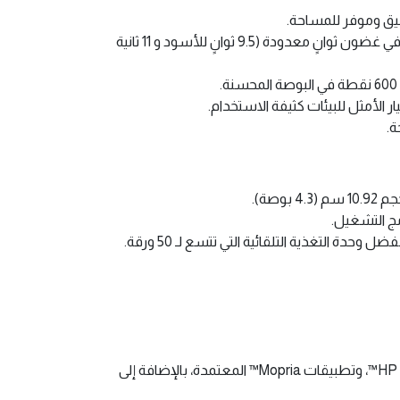
نيق وموفر للمساحة.
انطلق بإنتاجيتك مع سرعة طباعة تصل إلى 27 صفحة في الدقيقة بالألوان والأسود، مع خروج أول صفحة في غضون ثوانٍ معدودة (9.5 ثوانٍ للأسود و 11 ثانية
صة).
مج التشغيل.
تغذية التلقائية التي تتسع لـ 50 ورقة.
اطبع بسهولة من أجهزتك الذكية باستخدام تطبيقات HP Smart، HP ePrint، Apple AirPrint™، وتطبيقات Mopria™ المعتمدة، بالإضافة إلى