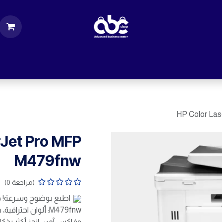
ت
قطع الكمبيوتر
اكسسورات كمبيوتر
إكسس
HP Color La
rJet Pro MFP
M479fnw
(مراجعة 0)
M479fnw: ألوان اح
وفاكس آمن. انجز أكثر بذكاء