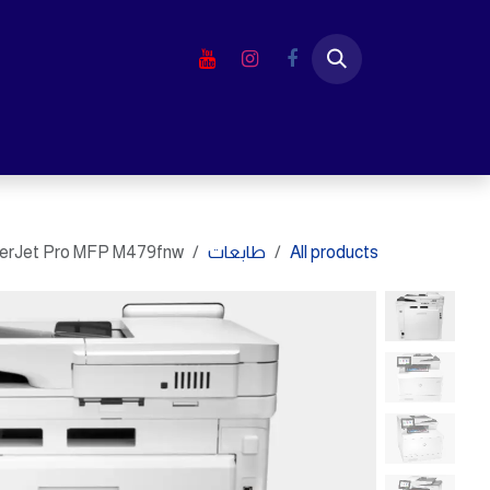
خطي للذهاب إلى المحتوى
الرئيسية
المتجر
لابتوب
شاشا
All products
طابعات
serJet Pro MFP M479fnw