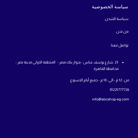
سياسة الخصوصية
سياسة الشحن
من
نحن
تواص
ل معنا
23 شارع يوسف عباس - بجوار بنك مصر - المنطقة الاولى مدينة نصر -
محافظة القاهرة
من : 12 م - الي : 10 م - جميع أيام الاسبوع
01225777726
info@abcshop-eg.com