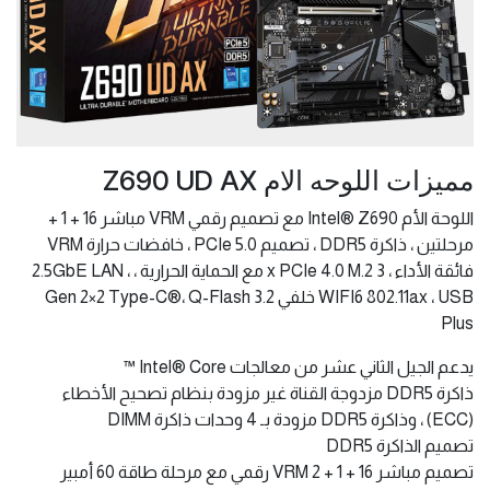
مميزات اللوحه الام Z690 UD AX
اللوحة الأم Intel® Z690 مع تصميم رقمي VRM مباشر 16 + 1 +
مرحلتين ، ذاكرة DDR5 ، تصميم PCIe 5.0 ، خافضات حرارة VRM
فائقة الأداء ، 3 x PCIe 4.0 M.2 مع الحماية الحرارية ، 2.5GbE LAN ،
WIFI6 802.11ax ، USB خلفي 3.2 Gen 2×2 Type-C®، Q-Flash
Plus
يدعم الجيل الثاني عشر من معالجات Intel® Core ™
ذاكرة DDR5 مزدوجة القناة غير مزودة بنظام تصحيح الأخطاء
(ECC) ، وذاكرة DDR5 مزودة بـ 4 وحدات ذاكرة DIMM
تصميم الذاكرة DDR5
تصميم مباشر 16 + 1 + 2 VRM رقمي مع مرحلة طاقة 60 أمبير