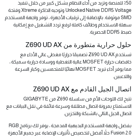
50٪ للمنصة وتزيد من أداء النظام بشكل كبير من خلال تنفيذ
Unlocked Native DDR5 Voltage وتوجيه الذاكرة Xtreme وفتحة
SMD موثوقة. بالإضافة إلى ترقيات الأجهزة ، توفر واجهة المستخدم
سهلة الاستخدام وظائف كاملة لرفع تردد التشغيل مع إمكانية
ضبط DDR5 الحصرية.
حلول حرارية متطورة من Z690 UD AX
تستخدم Z690 UD AX تصميمًا حراريًا مغطى عالي الأداء مع
خافضات حرارة MOSFET عالية التغطية ووسادة حرارية سميكة ،
مما يوفر أداء تبريد MOSFET نهائيًا للمتحمسين وكبار السرعة
واللاعبين.
اتصال الجيل القادم مع Z690 UD AX
تتيح لك اللوحات الأم من سلسلة Z690 من GIGABYTE
الاستمتاع بمرونة اتصال مطلقة وسرعة فائقة في نقل البيانات مع
اتصال الجيل التالي بالشبكة والتخزين.
بفضل واجهة المستخدم البديهية المدمجة ، يوفر لك برنامج RGB
Fusion 2.0 حلاً أفضل لتخصيص تأثيرات الإضاءة عبر جميع الأجهزة