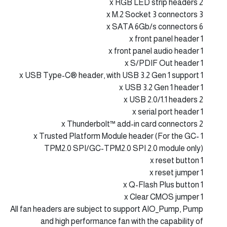
2 x RGB LED strip headers
3 x M.2 Socket 3 connectors
6 x SATA 6Gb/s connectors
1 x front panel header
1 x front panel audio header
1 x S/PDIF Out header
1 x USB Type-C® header, with USB 3.2 Gen 1 support
1 x USB 3.2 Gen 1 header
2 x USB 2.0/1.1 headers
1 x serial port header
2 x Thunderbolt™ add-in card connectors
1 x Trusted Platform Module header (For the GC-
TPM2.0 SPI/GC-TPM2.0 SPI 2.0 module only)
1 x reset button
1 x reset jumper
1 x Q-Flash Plus button
1 x Clear CMOS jumper
All fan headers are subject to support AIO_Pump, Pump
and high performance fan with the capability of