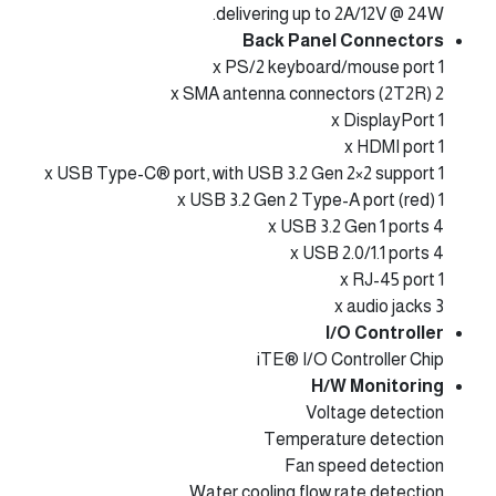
delivering up to 2A/12V @ 24W.
Back Panel Connectors
1 x PS/2 keyboard/mouse port
2 x SMA antenna connectors (2T2R)
1 x DisplayPort
1 x HDMI port
1 x USB Type-C® port, with USB 3.2 Gen 2×2 support
1 x USB 3.2 Gen 2 Type-A port (red)
4 x USB 3.2 Gen 1 ports
4 x USB 2.0/1.1 ports
1 x RJ-45 port
3 x audio jacks
I/O Controller
iTE® I/O Controller Chip
H/W Monitoring
Voltage detection
Temperature detection
Fan speed detection
Water cooling flow rate detection