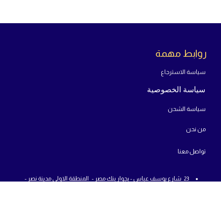
روابط مهمة
سياسة الاسترجاع
سياسة الخصوصية
سياسة الشحن
من
نحن
تواص
ل معنا
23 شارع يوسف عباس - بجوار بنك مصر - المنطقة الاولى مدينة نصر -
محافظة القاهرة
من : 12 م - الي : 10 م - جميع أيام الاسبوع