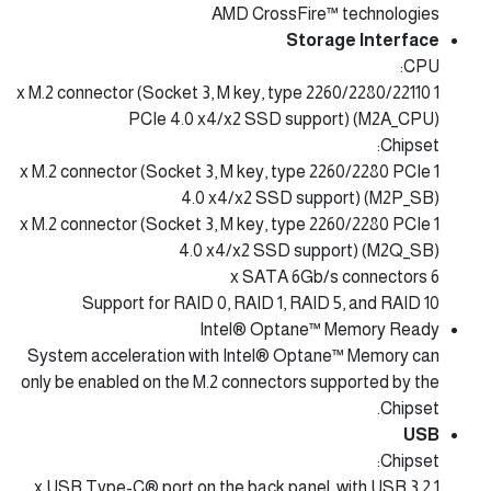
AMD CrossFire™ technologies
Storage Interface
CPU:
1 x M.2 connector (Socket 3, M key, type 2260/2280/22110
PCIe 4.0 x4/x2 SSD support) (M2A_CPU)
Chipset:
1 x M.2 connector (Socket 3, M key, type 2260/2280 PCIe
4.0 x4/x2 SSD support) (M2P_SB)
1 x M.2 connector (Socket 3, M key, type 2260/2280 PCIe
4.0 x4/x2 SSD support) (M2Q_SB)
6 x SATA 6Gb/s connectors
Support for RAID 0, RAID 1, RAID 5, and RAID 10
Intel® Optane™ Memory Ready
System acceleration with Intel® Optane™ Memory can
only be enabled on the M.2 connectors supported by the
Chipset.
USB
Chipset:
1 x USB Type-C® port on the back panel, with USB 3.2