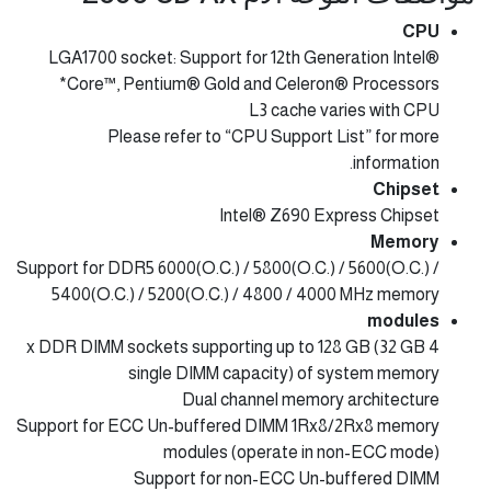
CPU
LGA1700 socket: Support for 12th Generation Intel®
Core™, Pentium® Gold and Celeron® Processors*
L3 cache varies with CPU
Please refer to “CPU Support List” for more
information.
Chipset
Intel® Z690 Express Chipset
Memory
Support for DDR5 6000(O.C.) / 5800(O.C.) / 5600(O.C.) /
5400(O.C.) / 5200(O.C.) / 4800 / 4000 MHz memory
modules
4 x DDR DIMM sockets supporting up to 128 GB (32 GB
single DIMM capacity) of system memory
Dual channel memory architecture
Support for ECC Un-buffered DIMM 1Rx8/2Rx8 memory
modules (operate in non-ECC mode)
Support for non-ECC Un-buffered DIMM