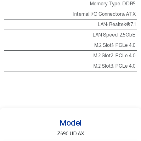
Memory Type
:
DDR5
Internal I/O Connectors
:
ATX
LAN
:
Realtek®7.1
LAN Speed
:
2.5GbE
M.2 Slot1
:
PCLe 4.0
M.2 Slot2
:
PCLe 4.0
M.2 Slot3
:
PCLe 4.0
Model
Z690 UD AX