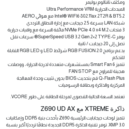
ومكثف تانتالوم بوليمر
المبددات الحرارية Ultra Performance VRM
Intel® WIFI6 802.11ax 2T2R & BT5.2 مع هوائي AERO
شبكة LAN بسرعة 2.5 جيجابت مع إدارة النطاق الترددي
3 فتحات NVMe PCIe 4.0 x4 M.2 فائقة السرعة مع واقيات حرارية
يوفر SuperSpeed USB 3.2 Gen 2×2 TYPE-C® سرعات نقل
تصل إلى 20 جيجابت / ثانية
يدعم برنامج RGB FUSION 2.0 شرائط LED و RGB LED القابلة
للتحكم
تتميز Smart Fan 6 بمستشعرات متعددة لدرجة الحرارة ، ووصلات
هجينة للمراوح مع FAN STOP
Q-Flash Plus قم بتحديث BIOS بدون تثبيت وحدة المعالجة
المركزية والذاكرة وبطاقة الرسوميات
تعتمد السعة الحالية القصوى لمرحلة الطاقة على طور VCORE.
ذاكرة XTREME مع Z690 UD AX
تتميز لوحات جيجابايت الرئيسية Z690 بأحدث بنية DDR5 وإمكانيات
XMP 3.0. توفر تقنية الذاكرة DDR5 الجديدة نطاقًا تردديًا أكبر بنسبة