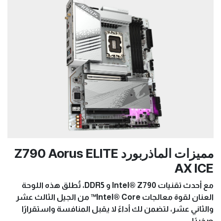
مميزات الماذربورد Z790 Aorus ELITE
AX ICE
مع أحدث تقنيات Intel® Z790 و DDR5، تُطلق هذه اللوحة
العنان لقوة معالجات Intel® Core™ من الجيل الثالث عشر
والثاني عشر، لتضمن لك أداءً لا يقبل المنافسة واستقرارًا
صخريًا.