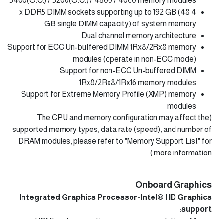
5400(O.C.) / 5200(O.C.) / 4800 / 4000 memory modules
4 x DDR5 DIMM sockets supporting up to 192 GB (48
GB single DIMM capacity) of system memory
Dual channel memory architecture
Support for ECC Un-buffered DIMM 1Rx8/2Rx8 memory
modules (operate in non-ECC mode)
Support for non-ECC Un-buffered DIMM
1Rx8/2Rx8/1Rx16 memory modules
Support for Extreme Memory Profile (XMP) memory
modules
(The CPU and memory configuration may affect the
supported memory types, data rate (speed), and number of
DRAM modules, please refer to "Memory Support List" for
more information.)
Onboard Graphics
Integrated Graphics Processor-Intel® HD Graphics
support: