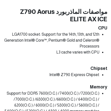
مواصفات الماذربورد Z790 Aorus
ELITE AX ICE
CPU
LGA1700 socket: Support for the 14th, 13th, and 12th
Generation Intel® Core™, Pentium® Gold and Celeron®
Processors
L3 cache varies with CPU
Chipset
Intel® Z790 Express Chipset
Memory
Support for DDR5 7600(O.C.) /7400(O.C.) /7200(O.C.)
/7000(O.C.) /6800(O.C.) /6600(O.C.) / 6400(O.C.) /
6200(O.C.) / 6000(O.C.) / 5800(O.C.) / 5600(O.C.) /