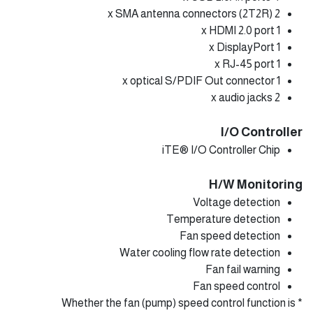
2 x SMA antenna connectors (2T2R)
1 x HDMI 2.0 port
1 x DisplayPort
1 x RJ-45 port
1 x optical S/PDIF Out connector
2 x audio jacks
I/O Controller
iTE® I/O Controller Chip
H/W Monitoring
Voltage detection
Temperature detection
Fan speed detection
Water cooling flow rate detection
Fan fail warning
Fan speed control
* Whether the fan (pump) speed control function is