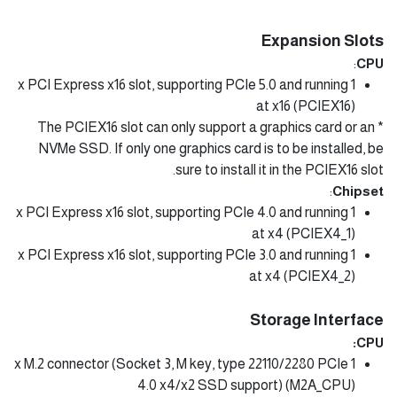
Expansion Slots
:
CPU
1 x PCI Express x16 slot, supporting PCIe 5.0 and running
at x16 (PCIEX16)
* The PCIEX16 slot can only support a graphics card or an
NVMe SSD. If only one graphics card is to be installed, be
sure to install it in the PCIEX16 slot.
:
Chipset
1 x PCI Express x16 slot, supporting PCIe 4.0 and running
at x4 (PCIEX4_1)
1 x PCI Express x16 slot, supporting PCIe 3.0 and running
at x4 (PCIEX4_2)
Storage Interface
:
CPU
1 x M.2 connector (Socket 3, M key, type 22110/2280 PCIe
4.0 x4/x2 SSD support) (M2A_CPU)