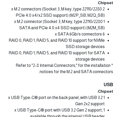
:
Chipset
2 x M.2 connectors (Socket 3, M key, type 22110/2280
PCIe 4.0 x4/x2 SSD support) (M2P_SB, M2Q_SB)
1 x M.2 connector (Socket 3, M key, type 22110/2280
SATA and PCIe 4.0 x4 SSD support) (M2M_SB)
6 x SATA 6Gb/s connectors
RAID 0, RAID 1, RAID 5, and RAID 10 support for NVMe
SSD storage devices
RAID 0, RAID 1, RAID 5, and RAID 10 support for SATA
storage devices
* Refer to "2-8 Internal Connectors," for the installation
notices for the M.2 and SATA connectors.
USB
:
Chipset
1 x USB Type-C® port on the back panel, with USB 3.2
Gen 2x2 support
1 x USB Type-C® port with USB 3.2 Gen 2 support,
available through the internal USB header