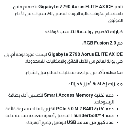
تتميز
Gigabyte Z790 Aorus ELITE AX ICE
بتصميم متين
باستخدام مكونات عالية الجودة، لتضمن لك سنوات من الأداء
الموثوق
خيارات تخصيص واسعة لتناسب ذوقك:
مع
RGB Fusion 2.0،
Gigabyte Z790 Aorus ELITE AX ICE
ليست مجرد لوحة أم، بل
هي بوابة لعالم من الأداء الفائق والإمكانيات اللامحدودة.
ملاحظة:
تأكد من مراجعة متطلبات النظام قبل الشراء.
مميزات إضافية تُعزز قدراتك:
دعم تقنية Smart Access Memory
لتحسين أداء بطاقة
الرسومات.
دعم تقنية PCIe 5.0 M.2 RAID
لتخزين البيانات بسرعة فائقة.
دعم Thunderbolt™ 4
لتوصيل أجهزة متعددة بسرعة عالية.
عدد كبير من منافذ USB
لتوصيل جميع أجهزتك.