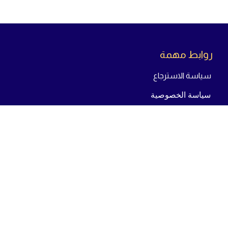
روابط مهمة
سياسة الاسترجاع
سياسة الخصوصية
سياسة الشحن
من
نحن
تواص
ل معنا
23 شارع يوسف عباس - بجوار بنك مصر - المنطقة
الاولى مدينة نصر - محافظة القاهرة
من : 12 م - الي : 10 م - جميع أيام الاسبوع