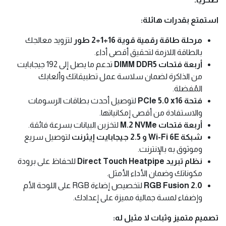
استمتع بقدرات هائلة:
مرحلة طاقة رقمية قوية 16+1+2 طور
لتزويد معالجك
بالطاقة اللازمة لتحقيق أقصى أداء.
أربعة فتحات DIMM DDR5
تدعم ما يصل إلى 192 جيجابايت
من الذاكرة لضمان سلاسة عمل تطبيقاتك وألعابك
المُفضلة.
فتحة PCIe 5.0 x16
لتوصيل أحدث بطاقات الرسومات
والاستفادة من أقصى إمكانياتها.
أربعة فتحات M.2 NVMe
لتخزين البيانات بسرعة فائقة.
شبكة Wi-Fi 6E و 2.5 جيجابايت إيثرنت
لتوصيل سريع
وموثوق به بالإنترنت.
نظام تبريد Direct Touch Heatpipe
للحفاظ على برودة
مكوناتك وضمان الأداء الأمثل.
RGB Fusion 2.0
لتخصيص إضاءة RGB على اللوحة الأم
وإضفاء لمسة جمالية مميزة على إعدادك.
تصميم متميز وثبات لا مثيل له: