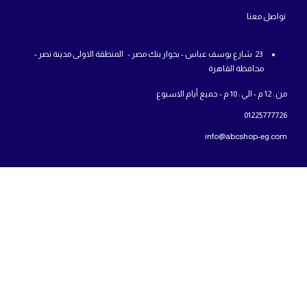
تواص
ل معنا
23 شارع يوسف عباس - بجوار بنك مصر - المنطقة الاولى مدينة نصر -
محافظة القاهرة
من : 12 م - الي : 10 م - جميع أيام الاسبوع
01225777726
info@abcshop-eg.com
روابط مهمة
MSI Laptop
ASUS laptop