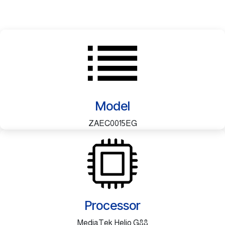
Model
ZAEC0015EG
Processor
MediaTek Helio G88