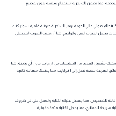
ا بنظام صوتي عالي الجودة يوفر لك تجربة صوتية غامرة. سواء كنت
حدث بفضل الصوت النقي والواضح. كما أن تقنية الصوت المحيطي
دعم ذاكرة RAM بسعة تصل إلى 16 جيجابايت من نوع DDR5، يمكنك تشغيل العديد من التطبيقات في آن واحد بدون أي تباطؤ. كما
خيارات تخزين متعددة مع قرص SSD فائق السرعة بسعة تصل إلى 1 تيرابايت، مما يمنحك مساحة كافية
ة قابلة للتخصيص، مما يسهل عليك الكتابة والعمل حتى في ظروف
بة سريعة للمفاتيح، مما يجعل الكتابة متعة حقيقية.