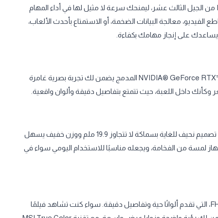
بأحدث معالجات Intel® Core™ i7 من الجيل الثالث عشر، ليمنحك سرعة لا مثيل لها في أداء المهام
 الفيديو، معالجة البيانات الضخمة، أو الاستمتاع بأحدث الألعاب،
 يساعدك على إنجاز مهامك بكفاءة.
إذا كنت جيمر او جرافيك ديزاينر محترف، فإن كارت الشاشة NVIDIA® GeForce RTX™ 4050 المدمج يضمن لك تجربة بصرية غامرة
 وكأنك داخل اللعبة، حيث تتمتع بتفاصيل دقيقة وألوان واقعية.
يأتي في تصميم نحيف للغاية بسماكة لا تتجاوز 19.9 ملم ووزن خفيف يسهل
ز لمسة من الفخامة، ويجعله مناسبًا للاستخدام اليومي سواء في
استمتع بتجربة عرض لا تُنسى مع شاشة 15.6 بوصة بتقنية FHD IPS، التي تقدم ألوانًا حية وتفاصيل دقيقة. سواء كنت تشاهد فيلمًا
بجودة عالية أو تعمل على تصميم جرافيكي معقد، فإن الشاشة تضمن لك رؤية واضحة وزوايا عرض واسعة. مع تقنية MSI True Color،