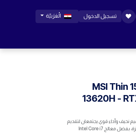
الْعَرَبيّة
تسجيل الدخول
ورات موبايل
مساعدة
المدونة
الوظائف
MSI Thin 1
13620H - R
MSI Thin – تصميم نحيف وأداء قوي يجتمعان لتقديم
تجربة ألعاب سلسة ومتميزة، بفضل معالج Intel Core i7