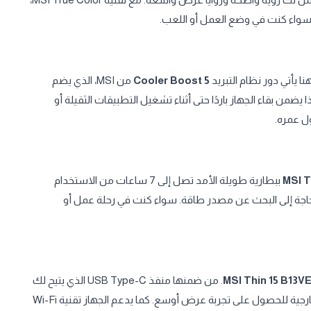
سواء كنت في وضع العمل أو اللعب.
هنا يأتي دور نظام التبريد
Cooler Boost 5
من MSI، الذي يضم
يضمن بقاء الجهاز باردًا حتى أثناء تشغيل التطبيقات الثقيلة أو
ول عمره.
MSI T
ببطارية طويلة الأمد تصل إلى 7 ساعات من الاستخدام
لحاجة إلى البحث عن مصدر طاقة. سواء كنت في رحلة عمل أو
MSI Thin 15 B13V
. من ضمنها منفذ USB Type-C الذي يتيح لك
نقل البيانات بسرعة فائقة، ومنفذ HDMI لتوصيل الجهاز بشاشة خارجية للحصول على تجربة عرض أوسع. كما يدعم الجهاز تقنية Wi-Fi