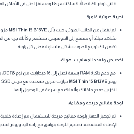
6 التي توفر لك اتصالاً لاسلكيًا سريعًا ومستقرًا حتى في الأماكن المزدحمة، مما يضمن لك تجربة استخدام سلسة بدون تقطيع.
تجربة صوتية غامرة:
لم نغفل عن الجانب الصوتي، حيث يأتي
MSI Thin 15 B13VE
مزودً
تشاهد فيلمًا أو تستمع إلى الموسيقى، ستشعر وكأنك جزء من ال
تضمن لك توزيع الصوت بشكل متساوٍ ليغطي كل زاوية.
تخصيص وتعدد المهام بسهولة:
مع 
يوفر
MSI Thin 15 B13VE
لتخزين جميع ملفاتك وألعابك مع سرعة في الوصول إليها.
لوحة مفاتيح مريحة ومضاءة:
تم تجهيز الجهاز بلوحة مفاتيح مريحة للاستعمال مع إضاءة خلفي
الإضاءة المنخفضة. تصميم اللوحة يتوافق مع راحة اليد ويوفر استجا