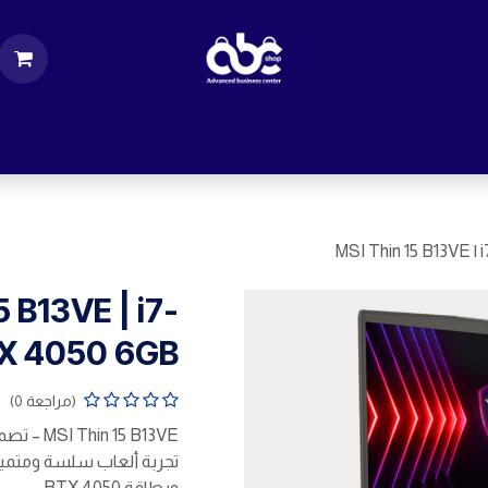
ت
قطع الكمبيوتر
اكسسورات كمبيوتر
إكسس
MSI Thin 15 B13VE |
5 B13VE | i7-
TX 4050 6GB
(مراجعة 0)
 15 B13VE
وبطاقة RTX 4050.