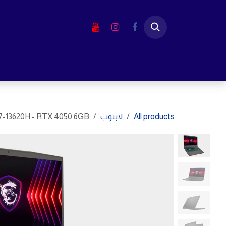
خطي للذهاب إلى المحتوى
الرئيسية
المتجر
لابتوب
شاشا
All products
لابتوب
 i7-13620H - RTX 4050 6GB