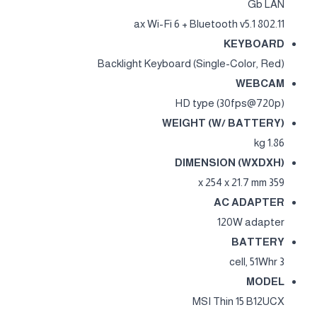
Gb LAN
802.11 ax Wi-Fi 6 + Bluetooth v5.1
KEYBOARD
Backlight Keyboard (Single-Color, Red)
WEBCAM
HD type (30fps@720p)
WEIGHT (W/ BATTERY)
1.86 kg
DIMENSION (WXDXH)
359 x 254 x 21.7 mm
AC ADAPTER
120W adapter
BATTERY
3 cell, 51Whr
MODEL
MSI Thin 15 B12UCX