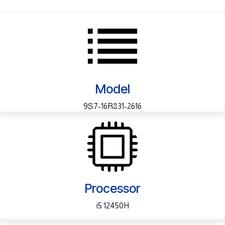
Model
9S7-16R831-2616
Processor
i5 12450H