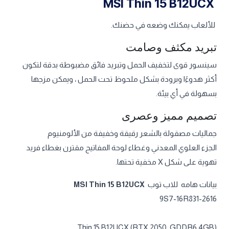
MSI Thin 15 B12UCX
للألعاب يمكنك وضعه في حضنك.
تبريد مكثف وصامت
سينسور قوى لتخفيف الحمل وتبريد فائق مضبوطة بدقة لتكون
أكثر هدوءًا وبرودة بشكل ملحوظ تحت الحمل ، ويمكن مزجها
بسهولة في أي بيئة.
تصميم مميز وعصرى
جماليات مصقولة بالشعر رقيقة وخفيفة من الألومنيوم
الجزء العلوي المعدني وغطاء لوحة المفاتيح مقترن بغطاء فريد
تهوية على شكل X مخفية تحتها.
بيانات هامه للاب توب
MSI Thin 15 B12UCX
9S7-16R831-2616
Thin 15 B12UCX (RTX 2050, GDDR6 4GB)