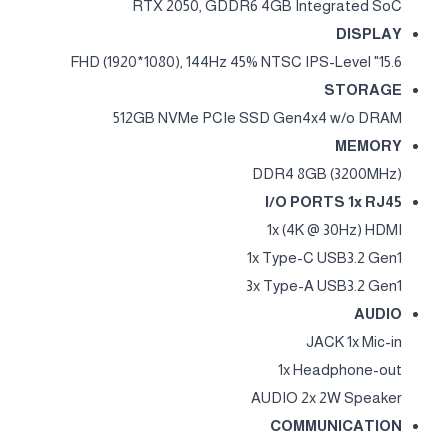
RTX 2050, GDDR6 4GB Integrated SoC
DISPLAY
15.6" FHD (1920*1080), 144Hz 45% NTSC IPS-Level
STORAGE
512GB NVMe PCIe SSD Gen4x4 w/o DRAM
MEMORY
DDR4 8GB (3200MHz)
I/O PORTS 1x RJ45
1x (4K @ 30Hz) HDMI
1x Type-C USB3.2 Gen1
3x Type-A USB3.2 Gen1
AUDIO
JACK 1x Mic-in
1x Headphone-out
AUDIO 2x 2W Speaker
COMMUNICATION