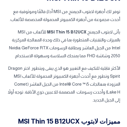
توفر لك أجهزة لابتوب الجيمنج من MSI أداءً فائقًا وموثوقية مع
أحدث مجموعة من أجهزة الكمبيوتر المحمولة المخصصة للألعاب.
يأتى لابتوب الجيمنج
MSI Thin 15 B12UCX
للألعاب من MSI
بالميزات والتقنيات المتطورة بما في ذلك وحدة المعالجة المركزية
Intel من الجيل العاشر وبطاقة الرسومات Nvidia GeForce RTX
2050 وشاشة FHD مما يمنحك السلاسة وسهولة الاستخدام.
الأكثر قابلية للتكيف مع التغيير هو الذي يبقى ويتطور. اختر Dragon
Spirit وتطور مع أحدث أجهزة الكمبيوتر المحمولة للألعاب MSI
المزودة بمعالجات Intel® Core ™ i5 من الجيل العاشر (Comet
Lake H) وأحدث رسومات المصممة للاعبين ذوي الأناقة. توجه أولاً
إلى الجيل الجديد.
مميزات لابتوب MSI Thin 15 B12UCX