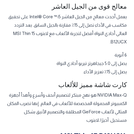
معالج قوى من الجيل العاشر
يعمل أحدث معالج من الجيل العاشر Intel® Core ™ i5 على تحقيق
مكاسب في الأداء تصل إلى 15٪ مقارنة بالجيل السابق. يعد التردد
العالي أحادي النواة أفضل لتجربة الألعاب مع لابتوب MSI Thin 15
B12UCX.
6 أنوية
يصل إلى 5.0 جيجاهرتز تيربو أحادي النواة
يصل إلى 15٪ تعزيز الأداء.
كارت شاشة مميز للألعاب
NVIDIA Max-Q هو نهج مبتكر لتصميم أنحف وأسرع وأهدأ أجهزة
الكمبيوتر المحمولة المخصصة للألعاب في العالم. إنها تضرب المكان
المثالي لألعاب GeForce المطلقة والتصميم الأنيق بشكل
مستحيل. أخيرًا ،لابتوب