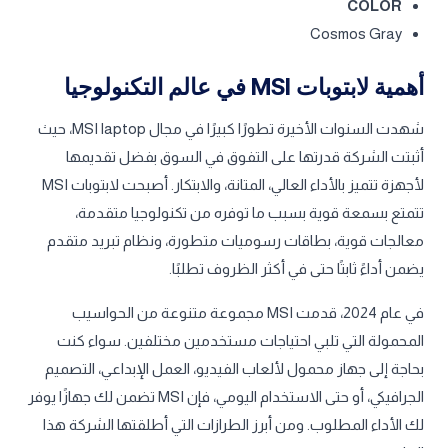
COLOR
Cosmos Gray
أهمية لابتوبات MSI في عالم التكنولوجيا
شهدت السنوات الأخيرة تطورًا كبيرًا في مجال
MSI laptop
، حيث
أثبتت الشركة قدرتها على التفوق في السوق بفضل تقديمها
لأجهزة تتميز بالأداء العالي، المتانة، والابتكار. أصبحت لابتوبات MSI
تتمتع بسمعة قوية بسبب ما توفره من تكنولوجيا متقدمة،
معالجات قوية، بطاقات رسوميات متطورة، ونظام تبريد متقدم
يضمن أداءً ثابتًا حتى في أكثر الظروف تطلبًا.
في عام 2024، قدمت MSI مجموعة متنوعة من الحواسيب
المحمولة التي تلبي احتياجات مستخدمين مختلفين. سواء كنت
بحاجة إلى جهاز محمول لألعاب الفيديو، العمل الإبداعي، التصميم
الجرافيكي، أو حتى الاستخدام اليومي، فإن MSI تضمن لك جهازًا يوفر
لك الأداء المطلوب. ومن أبرز الطرازات التي أطلقتها الشركة هذا