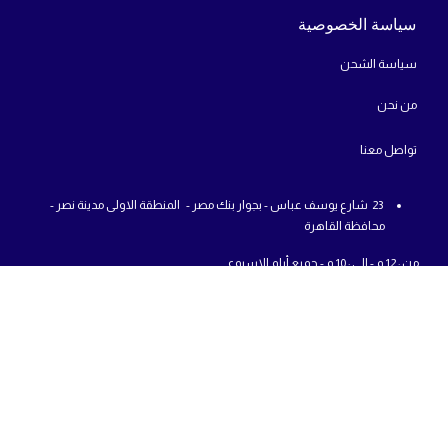
سياسة الخصوصية
سياسة الشحن
من
نحن
تواص
ل معنا
23 شارع يوسف عباس - بجوار بنك مصر - المنطقة الاولى مدينة نصر -
محافظة القاهرة
من : 12 م - الي : 10 م - جميع أيام الاسبوع
01225777726
info@abcshop-eg.com