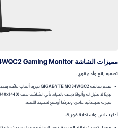
مميزات الشاشة GIGABYTE 34 MO34WQC2 Gaming Monitor
تصميم رائع وأداء قوي:
تقدم شاشة
GIGABYTE MO34WQC2
تجربة ألعاب فائقة بفضل تصميم
تباينًا لا مثيل له وألوانًا نابضة بالحياة. تأتي الشاشة بدقة
40x1440)
بتجربة سينمائية غامرة وعرضًا أوسع لمحيط اللعبة.
أداء سلس واستجابة فورية:
معدل تحديث فائق السرعة
: توفر الشاشة معدل تحديث يبلغ
240 