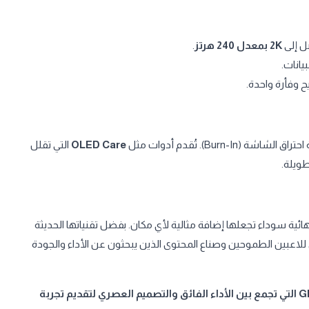
ل إلى
2K بمعدل 240 هرتز
.
يانات.
 وفأرة واحدة.
Bu). تُقدم أدوات مثل
OLED Care
التي تقلل
ويلة.
هائية سوداء تجعلها إضافة مثالية لأي مكان. بفضل تقنياتها الحديثة
ي للاعبين الطموحين وصناع المحتوى الذين يبحثون عن الأداء والجودة
اختبر المستقبل الآن مع شاشة الألعاب GIGABYTE MO34WQC2 التي تجمع بين الأداء الفائق والتصميم العصري لتقديم تجربة