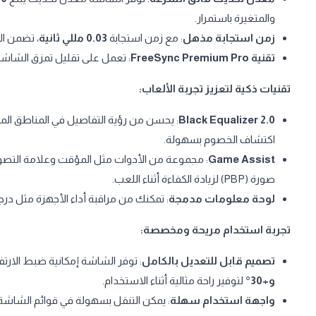
والمتغيرة باستمرار.
زمن استجابة مذهل
: مع زمن استجابة
0.03 مللي ثانية
، تضمن ال
تقنية FreeSync Premium Pro
: تعمل على تقليل تمزق الشاشة
تقنيات ذكية لتعزيز تجربة الألعاب:
Black Equalizer 2.0
: يحسن من رؤية التفاصيل في المناطق ال
اكتشاف الخصوم بسهولة.
Game Assist
صورة (PBP) لزيادة الكفاءة أثناء اللعب.
لوحة معلومات مدمجة
: تمكنك من مراقبة أداء الأجهزة مثل درج
تجربة استخدام مريحة ومخصصة:
تصميم قابل للتعديل بالكامل
: توفر الشاشة إمكانية ضبط الارتف
و+30°
لتوفير راحة مثالية أثناء الاستخدام.
واجهة استخدام سهلة
: يمكن التنقل بسهولة في قوائم الشاشة 