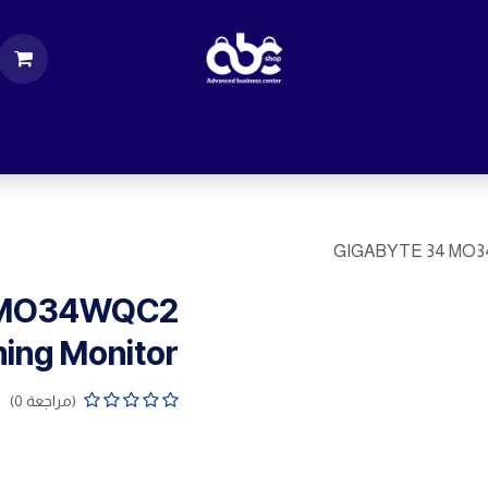
ت
قطع الكمبيوتر
اكسسورات كمبيوتر
إكسس
GIGABYTE 34 MO34
 MO34WQC2
ing Monitor
(مراجعة 0)