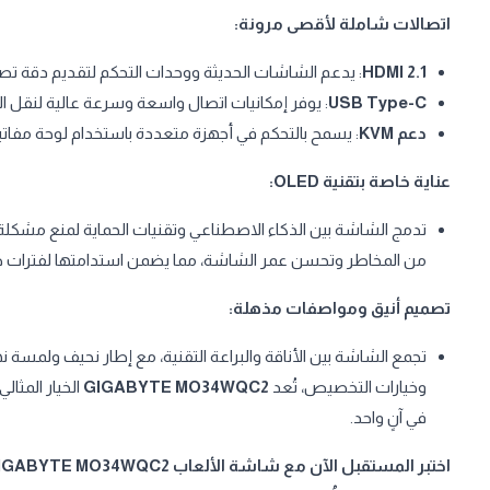
اتصالات شاملة لأقصى مرونة:
HDMI 2.1
: يدعم الشاشات الحديثة ووحدات التحكم لتقديم دقة تص
USB Type-C
: يوفر إمكانيات اتصال واسعة وسرعة عالية لنقل الب
دعم KVM
: يسمح بالتحكم في أجهزة متعددة باستخدام لوحة مفاتيح
عناية خاصة بتقنية OLED:
تدمج الشاشة بين الذكاء الاصطناعي وتقنيات الحماية لمنع مشكلة احتراق الشاشة (rn-In
من المخاطر وتحسن عمر الشاشة، مما يضمن استدامتها لفترات ط
تصميم أنيق ومواصفات مذهلة:
تجمع الشاشة بين الأناقة والبراعة التقنية، مع إطار نحيف ولمسة ن
وخيارات التخصيص، تُعد
GIGABYTE MO34WQC2
الخيار المثال
في آنٍ واحد.