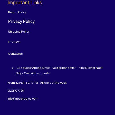
Important Links
Return Policy
Privacy Policy
Shipping Policy
From
We
Contact
us
23 Youssef Abbas Street - Next to Bank Misr - First District Nasr
City - Cairo Governorate
From: 12 PM - To: 10 PM - All days of the week
01225777726
info@abcshop-eg.com