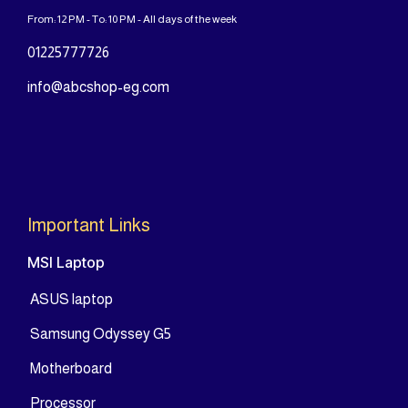
From: 12 PM - To: 10 PM - All days of the week
01225777726
info@abcshop-eg.com
Important Links
MSI Laptop
ASUS laptop
Samsung Odyssey G5
Motherboard
Processor