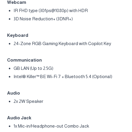
CPU capability.
Storage Capability
1x M.2 SSD slot (NVMe PCIe Gen4)
Security
Firmware Trusted Platform Module(fTPM) 2.0
Webcam Shutter
Kensington Lock
Webcam
IR FHD type (30fps@1080p) with HDR
3D Noise Reduction+ (3DNR+)
Keyboard
24-Zone RGB Gaming Keyboard with Copilot Key