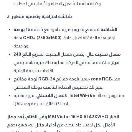
وكتابة فائقة لتشغيل النظام والألعاب في لحظات.
2. شاشة احترافية وتصميم متطور
الشاشة
: استمتع بتجربة بصرية غامرة مع شاشة
16 بوصة
بدقة
QHD+ (2560x1600)
. توفر هذه الدقة تفاصيل حادة
وواضحة.
240
: يضمن معدل التحديث السريع البالغ
معدل تحديث عالٍ
هرتز
سلاسة فائقة في الحركة، مما يمنحك ميزة تنافسية في
الألعاب سريعة الوتيرة.
لوحة مفاتيح RGB
: يتميز بلوحة مفاتيح
24-zone RGB
، مما
يتيح لك تخصيص الإضاءة لتناسب ذوقك الشخصي.
الاتصال اللاسلكي
: مزود بتقنية
Intel WiFi 6E
، مما يوفر اتصالاً
لاسلكيًا فائق السرعة ومستقرًا.
وفي الختام، يُعد جهاز MSI Victor 16 HX AI A2XWHG الخيار
الأمثل لكل لاعب جاد يبحث عن أداء لا مثيل له، فهو يجمع