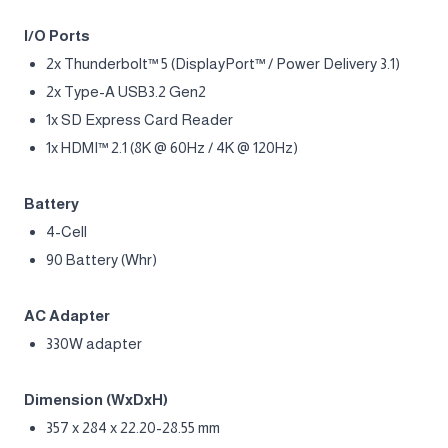
Communication
GB LAN (Up to 2.5G)
Intel® Killer™ BE Wi-Fi 7 + Bluetooth 5.4 (Optional)
Audio
2x 2W Speaker
Audio Jack
1x Mic-in/Headphone-out Combo Jack
I/O Ports
2x Thunderbolt™ 5 (DisplayPort™ / Power Delivery 3.1)
2x Type-A USB3.2 Gen2
1x SD Express Card Reader
1x HDMI™ 2.1 (8K @ 60Hz / 4K @ 120Hz)