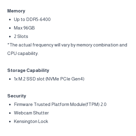
Graphics
NVIDIA® GeForce RTX™ 5070 Ti Laptop GPU 12GB
GDDR7 powers advanced AI with 992 AI TOPS
Up to 2220MHz Boost Clock 140W Maximum Graphics
Power with Dynamic Boost.
CPU and GPU Combined Power
Max. 205W CPU-GPU Power with MSI OverBoost Ultra
Technology.
Memory
Up to DDR5-6400
Max 96GB
2 Slots
*The actual frequency will vary by memory combination and