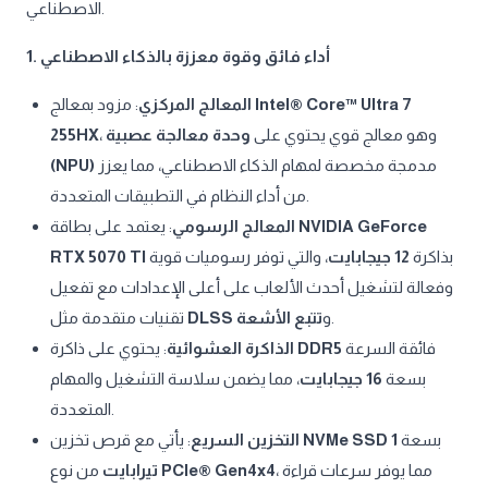
الاصطناعي.
1. أداء فائق وقوة معززة بالذكاء الاصطناعي
المعالج المركزي
: مزود بمعالج
Intel® Core™ Ultra 7
255HX
وحدة معالجة عصبية
، وهو معالج قوي يحتوي على
(NPU)
مدمجة مخصصة لمهام الذكاء الاصطناعي، مما يعزز
من أداء النظام في التطبيقات المتعددة.
المعالج الرسومي
: يعتمد على بطاقة
NVIDIA GeForce
RTX 5070 TI
، والتي توفر رسوميات قوية
12 جيجابايت
بذاكرة
وفعالة لتشغيل أحدث الألعاب على أعلى الإعدادات مع تفعيل
تقنيات متقدمة مثل
DLSS
تتبع الأشعة
و
.
الذاكرة العشوائية
: يحتوي على ذاكرة
DDR5
فائقة السرعة
بسعة
16 جيجابايت
، مما يضمن سلاسة التشغيل والمهام
المتعددة.
التخزين السريع
: يأتي مع قرص تخزين
NVMe SSD
1
بسعة
تيرابايت
من نوع
PCIe® Gen4x4
، مما يوفر سرعات قراءة