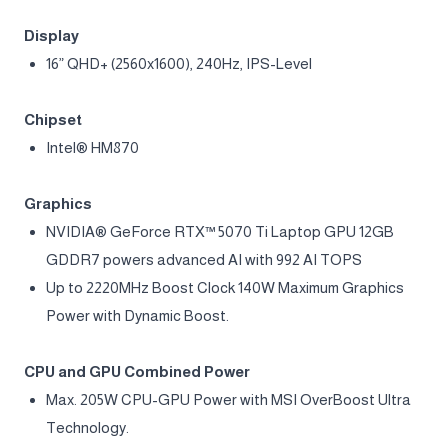
Specifications of the MSI Vector 16
HX AI A2XWHG Laptop
CPU
Up to Intel® Core™ Ultra 7 255HX series processor
OS
Windows 11 Home (MSI recommends Windows 11 Pro for
business.)
Windows 11 Pro
Display
16” QHD+ (2560x1600), 240Hz, IPS-Level
Chipset
Intel® HM870