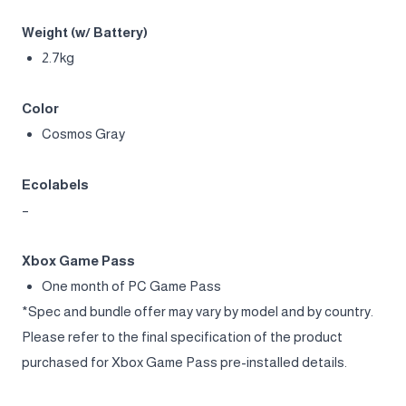
Battery
4-Cell
90 Battery (Whr)
AC Adapter
330W adapter
Dimension (WxDxH)
357 x 284 x 22.20-28.55 mm
Weight (w/ Battery)
2.7kg
Color
Cosmos Gray