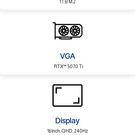
1TB M.2
VGA
RTX™ 5070 Ti
Display
16Inch, QHD, 240Hz