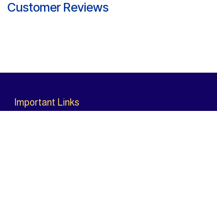
NVIDIA® GeForce RTX™ 5070 Ti
Graphics Card
Laptop GPU 12GB GDDR7
Information
Brand
MSI
Warranty
Two Years
Customer Reviews