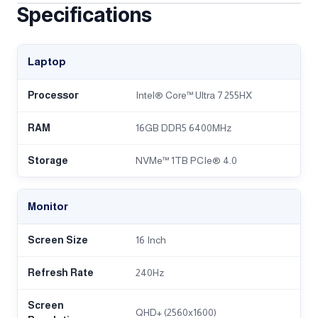
Ecolabels
–
Xbox Game Pass
One month of PC Game Pass
*Spec and bundle offer may vary by model and by country.
Please refer to the final specification of the product
purchased for Xbox Game Pass pre-installed details.
Specifications
Laptop
Processor
Intel® Core™ Ultra 7 255HX