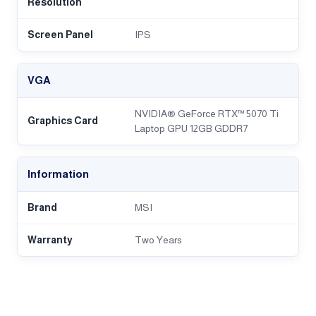
RAM
16GB DDR5 6400MHz
Storage
NVMe™ 1TB PCIe® 4.0
Monitor
Screen Size
16 Inch
Refresh Rate
240Hz
Screen
QHD+ (2560x1600)
Resolution
Screen Panel
IPS
VGA