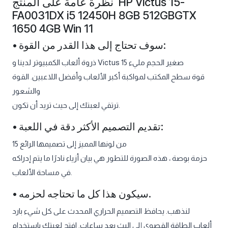
نظرة عامة على المنتج HP Victus 15-
FA0031DX i5 12450H 8GB 512GBGTX
1650 4GB Win 11
• سوف تحتاج إلى هذا القدر من القوة:
ذروة ألعاب الكمبيوتر لدينا و Victus 15 صغير الحجم مليء
قوة سطح المكتب لمواكبة أكبر الألعاب وأفضل اللاعبين. القوة
والشعور
ترتقي لعبتك إلى حيث تريد أن تكون.
• تقديم التصميم الأكثر دقة في اللعبة:
من لونها المميز إلى تصميمها الرائع 15
حزمة بوصة ، هذه الصورة للتطور هي بيان أزياء نادرًا ما يتم إدراكه
في مساحة الألعاب.
• سيكون هذا كل ما تحتاجه لحزمه.
لنذهب. يحافظ التصميم الحراري المحدث على كل شيء بارد
ألعاب الطاقة القصوى إلى البث بعد ساعات. افتح لعبتك باستخدام