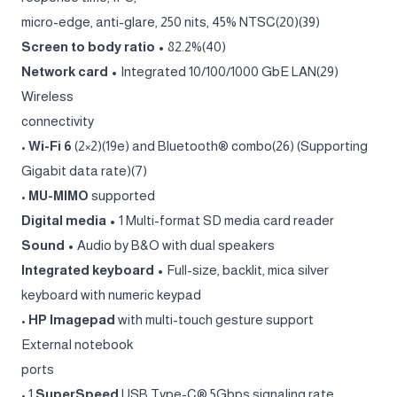
micro-edge, anti-glare, 250 nits, 45% NTSC(20)(39)
Screen to body ratio •
82.2%(40)
Network card •
Integrated 10/100/1000 GbE LAN(29)
Wireless
connectivity
•
Wi-Fi 6
(2×2)(19e) and Bluetooth® combo(26) (Supporting
Gigabit data rate)(7)
•
MU-MIMO
supported
Digital media •
1 Multi-format SD media card reader
Sound •
Audio by B&O with dual speakers
Integrated keyboard •
Full-size, backlit, mica silver
keyboard with numeric keypad
•
HP Imagepad
with multi-touch gesture support
External notebook
ports
• 1
SuperSpeed
USB Type-C® 5Gbps signaling rate