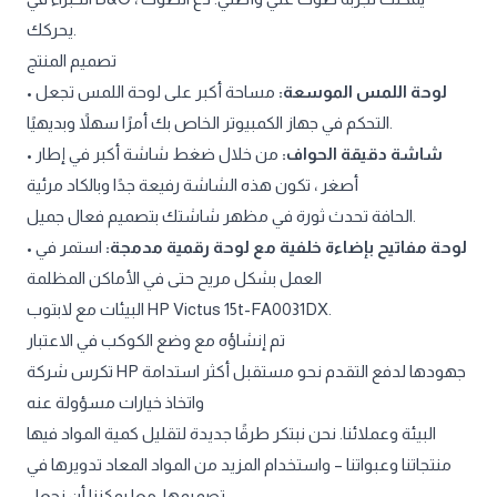
يحركك.
تصميم المنتج
•
مساحة أكبر على لوحة اللمس تجعل
لوحة اللمس الموسعة:
التحكم في جهاز الكمبيوتر الخاص بك أمرًا سهلاً وبديهيًا.
•
من خلال ضغط شاشة أكبر في إطار
شاشة دقيقة الحواف:
أصغر ، تكون هذه الشاشة رفيعة جدًا وبالكاد مرئية
الحافة تحدث ثورة في مظهر شاشتك بتصميم فعال جميل.
•
استمر في
لوحة مفاتيح بإضاءة خلفية مع لوحة رقمية مدمجة:
العمل بشكل مريح حتى في الأماكن المظلمة
البيئات مع لابتوب HP Victus 15t-FA0031DX.
تم إنشاؤه مع وضع الكوكب في الاعتبار
تكرس شركة HP جهودها لدفع التقدم نحو مستقبل أكثر استدامة
واتخاذ خيارات مسؤولة عنه
البيئة وعملائنا. نحن نبتكر طرقًا جديدة لتقليل كمية المواد فيها
منتجاتنا وعبواتنا – واستخدام المزيد من المواد المعاد تدويرها في
تصميمها. معا يمكننا أن نجعل