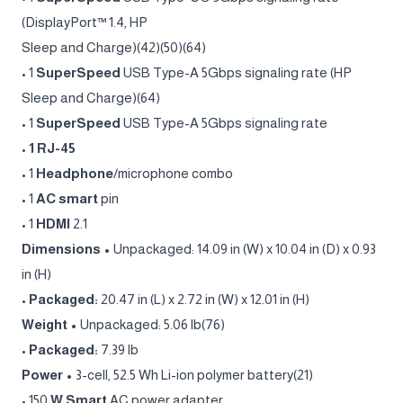
(DisplayPort™ 1.4, HP
Sleep and Charge)(42)(50)(64)
• 1
SuperSpeed
USB Type-A 5Gbps signaling rate (HP
Sleep and Charge)(64)
• 1
SuperSpeed
USB Type-A 5Gbps signaling rate
•
1 RJ-45
• 1
Headphone
/microphone combo
• 1
AC smart
pin
• 1
HDMI
2.1
Dimensions •
Unpackaged: 14.09 in (W) x 10.04 in (D) x 0.93
in (H)
•
Packaged:
20.47 in (L) x 2.72 in (W) x 12.01 in (H)
Weight •
Unpackaged: 5.06 lb(76)
•
Packaged:
7.39 lb
Power •
3-cell, 52.5 Wh Li-ion polymer battery(21)
• 150
W Smart
AC power adapter