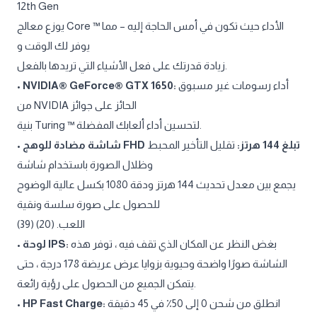
12th Gen
يوزع معالج Core ™ الأداء حيث تكون في أمس الحاجة إليه – مما
يوفر لك الوقت و
زيادة قدرتك على فعل الأشياء التي تريدها بالفعل.
•
NVIDIA® GeForce® GTX 1650:
أداء رسومات غير مسبوق
من NVIDIA الحائز على جوائز
بنية Turing ™ لتحسين أداء ألعابك المفضلة.
•
تقليل التأخير المحبط
شاشة مضادة للوهج FHD تبلغ 144 هرتز:
وظلال الصورة باستخدام شاشة
يجمع بين معدل تحديث 144 هرتز ودقة 1080 بكسل عالية الوضوح
للحصول على صورة سلسة ونقية
اللعب. (20) (39)
•
لوحة IPS:
بغض النظر عن المكان الذي تقف فيه ، توفر هذه
الشاشة صورًا واضحة وحيوية بزوايا عرض عريضة 178 درجة ، حتى
يتمكن الجميع من الحصول على رؤية رائعة.
•
HP Fast Charge:
انطلق من شحن 0 إلى 50٪ في 45 دقيقة