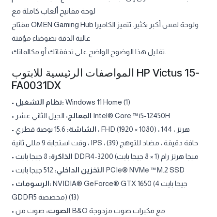
لوحة مفاتيح ألعاب كاملة مع
مفتاح OMEN Gaming Hub ولوحة لمس أكبر بكثير. تتميز الكاميرا
عالية الدقة بضوضاء مؤقتة
تقليل هذا الوضوح الواضح على تدفقاتك أو مكالماتك.
المواصفات الرئيسية للابتوب HP Victus 15-
FA0031DX
•
نظام التشغيل:
Windows 11 Home (1)
•
المعالج:
الجيل الثاني عشر Intel® Core ™ i5-12450H
•
15.6 بوصة قطري ، FHD (1920 × 1080) ، 144 هرتز ،
الشاشة:
وقت استجابة 9 مللي ثانية ، IPS ، حافة دقيقة ، مضاد للتوهج (39)
•
الذاكرة:
8 جيجا بايت DDR4-3200 ميجا هرتز رام (1 × 8 جيجا بايت)
•
التخزين الداخلي:
512 جيجا بايت PCIe® NVMe ™ M.2 SSD
•
الرسومات:
NVIDIA® GeForce® GTX 1650 (4 جيجا بايت
GDDR5 مخصصة) (13)
•
الصوت:
صوت من B&O مع مكبرات صوت مزدوجة