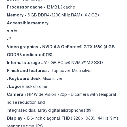
Processor cache •
12 MB L3 cache
Memory •
8 GB DDR4-3200 MHz RAM (1 X 8 GB)
Accessible memory
slots
• 2
Video graphics • NVIDIA® GeForce® GTX 1650 (4 GB
GDDR5 dedicated)(13)
Internal storage •
512 GB PCIe® NVMe™ M.2 SSD
Finish and features •
Top cover: Mica silver
•
Keyboard deck:
Mica silver
•
Logo:
Black chrome
Camera •
HP Wide Vision 720p HD camera with temporal
noise reduction and
integrated dual array digital microphones(89)
Display •
15.6-inch diagonal, FHD (1920 x 1080), 144 Hz, 9 ms
response time, IPS,