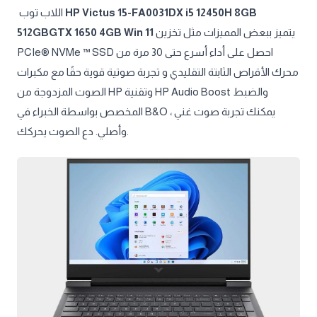
اللاب توب
HP Victus 15-FA0031DX i5 12450H 8GB
512GBGTX 1650 4GB Win 11
يتميز ببعض المميزات مثل تخزين
PCIe® NVMe ™ SSD احصل على أداء أسرع حتى 30 مرة من
محرك الأقراص الثابتة التقليدي و تجربة صوتية قوية حقًا مع مكبرات
الصوت المزدوجة من HP وتقنية HP Audio Boost والضبط
المخصص بواسطة الخبراء في B&O ، يمكنك تجربة صوت غني
وأصلي. دع الصوت يحركك.