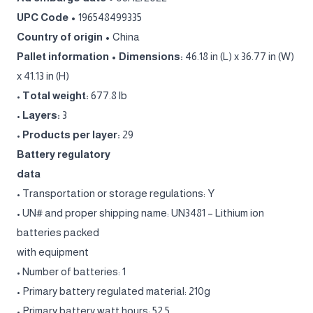
UPC Code •
196548499335
Country of origin •
China
Pallet information • Dimensions:
46.18 in (L) x 36.77 in (W)
x 41.13 in (H)
•
Total weight:
677.8 lb
•
Layers:
3
•
Products per layer:
29
Battery regulatory
data
• Transportation or storage regulations: Y
• UN# and proper shipping name: UN3481 – Lithium ion
batteries packed
with equipment
• Number of batteries: 1
• Primary battery regulated material: 210g
• Primary battery watt hours: 52.5