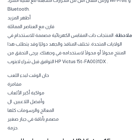
وزمن انتقال أقل من التكرارات السابقة مع تقنية السرد Wi-Fi 6E و
Bluetooth.
أظهر المزيد
قارن مع العناصر المماثلة
ملاحظة
: المنتجات ذات المقابس الكهربائية مصممة للاستخدام في
الولايات المتحدة. تختلف المنافذ والجهد دوليًا وقد يتطلب هذا
المنتج محولًا أو محولًا لاستخدامه في وجهتك. يرجى التحقق من
التوافق قبل شراء لابتوب HP Victus 15t-FA0031DX .
حان الوقت لبدء اللعب
مفامرة
مواكبة أكبر الألعاب
وأفضل اللاعبين. ال
المعالج والرسومات كلها
مصمم بأناقة في جبار صغير
حزمة.