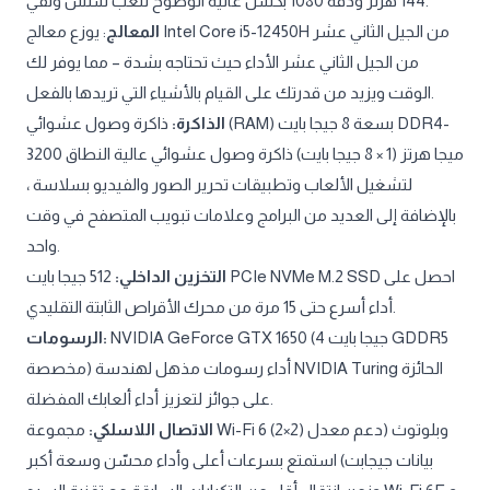
144 هرتز ودقة 1080 بكسل عالية الوضوح للعب سلس ونقي.
المعالج
: يوزع معالج Intel Core i5-12450H من الجيل الثاني عشر
من الجيل الثاني عشر الأداء حيث تحتاجه بشدة – مما يوفر لك
الوقت ويزيد من قدرتك على القيام بالأشياء التي تريدها بالفعل.
الذاكرة:
ذاكرة وصول عشوائي (RAM) بسعة 8 جيجا بايت DDR4-
3200 ميجا هرتز (1 × 8 جيجا بايت) ذاكرة وصول عشوائي عالية النطاق
لتشغيل الألعاب وتطبيقات تحرير الصور والفيديو بسلاسة ،
بالإضافة إلى العديد من البرامج وعلامات تبويب المتصفح في وقت
واحد.
التخزين الداخلي:
512 جيجا بايت PCIe NVMe M.2 SSD احصل على
أداء أسرع حتى 15 مرة من محرك الأقراص الثابتة التقليدي.
NVIDIA GeForce GTX 1650 (4 جيجا بايت GDDR5
الرسومات:
مخصصة) أداء رسومات مذهل لهندسة NVIDIA Turing الحائزة
على جوائز لتعزيز أداء ألعابك المفضلة.
الاتصال اللاسلكي:
مجموعة Wi-Fi 6 (2×2) وبلوتوث (دعم معدل
بيانات جيجابت) استمتع بسرعات أعلى وأداء محسّن وسعة أكبر