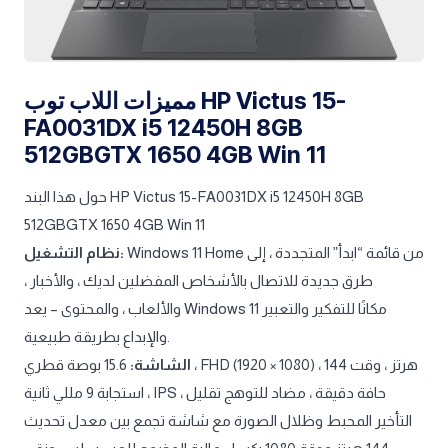
مميزات اللاب توب HP Victus 15-
FA0031DX i5 12450H 8GB
512GBGTX 1650 4GB Win 11
حول هذا البند HP Victus 15-FA0031DX i5 12450H 8GB
512GBGTX 1650 4GB Win 11
Windows 11 Home من قائمة “ابدأ” المتجددة ، إلى
نظام التشغيل:
طرق جديدة للاتصال بالأشخاص المفضلين لديك ، والأخبار ،
والألعاب ، والمحتوى – يعد Windows 11 مكانًا للتفكير والتعبير
والإبداع بطريقة طبيعية.
الشاشة:
15.6 بوصة قطري ، FHD (1920 × 1080) ، 144 هرتز ، وقت
استجابة 9 مللي ثانية ، IPS ، حافة دقيقة ، مضاد للتوهج تقليل
التأخير المحبط وظلال الصورة مع شاشة تجمع بين معدل تحديث