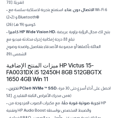
تقريبًا. [78)
•
استمتع بتجربة لاسلكية سلسة مع Wi-Fi 6
الاتصال دون عناء:
(2×2) و Bluetooth®
كومبو (19 هـ) (26)
•
كاميرا HP Wide Vision HD:
يتيح لك مجال الرؤية بزاوية عريضة
تبلغ 88 درجة إمكانية إجراء محادثة فيديو مع
العائلة بأكملها أو مجموعة الأصدقاء بتفاصيل واضحة وضوح
الشمس (89
ميزات المنتج الإضافية HP Victus 15-
FA0031DX i5 12450H 8GB 512GBGTX
1650 4GB Win 11
•
تخزين PCIe® NVMe ™ SSD:
احصل على أداء أسرع حتى 30 مرة
من محرك الأقراص الثابتة التقليدي. [58a)
•
مع مكبرات الصوت المزدوجة من HP
تجربة صوتية قوية حقًا:
وتقنية HP Audio Boost والضبط المخصص بواسطة
الخبراء في B&O ، يمكنك تجربة صوت غني وأصلي. دع الصوت