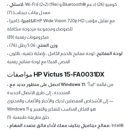
•
لاسلكي:
Wi-Fi 6 (2×2) (19e) و Bluetooth® كومبو (26) (دعم
معدل بيانات جيجابت) (7)
•
كاميرا HP Wide Vision 720p HD مع تقليل مؤقت
الكاميرا:
للضوضاء ومجموعة مزدوجة متكاملة
ميكروفونات رقمية (89)
•
5.06 رطل (76)
وزن المنتج:
•
لوحة مفاتيح بالحجم الكامل ، بإضاءة خلفية ، باللون
لوحة المفاتيح:
الفضي الميكا مع لوحة مفاتيح رقمية
مواصفات
HP Victus 15-FA0031DX
•
احصل على منظور جديد مع Windows 11:
من قائمة “ابدأ”
المتجددة ، إلى طرق الاتصال الجديدة
إلى الأشخاص المفضلين لديك والأخبار والألعاب والمحتوى —
Windows 11 هو المكان المناسب للتفكير والتعبير و
خلق بطريقة طبيعية. (1)
•
معالج ديناميكي يتكيف معك لأداء فائق متعدد المهام:
Intel®