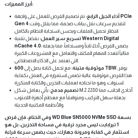
أبرز المميزات:
أداء الجيل الرابع:
تم تصميم القرص للعمل على واجهة
PCIe
Gen 4
لتقديم سرعات نقل بيانات ضخمة، مما يقلل وقت
انتظار تحميل الملفات ويحسن استجابة النظام بالكامل.
تسريع سير العمل:
بفضل تقنية
Western Digital
nCache 4.0
، يضمن القرص أداءً ثابتاً ومستداماً، مما يجعله
مثالياً لتعدد المهام المكثف والتعامل مع المشروعات الكبيرة
التي تعتمد على الذكاء الاصطناعي.
مع تحمل كتابة يصل إلى
موثوقية متينة:
600 TBW
، يوفر
هذا القرص موثوقية عالية تضمن استمراره في العمل بكفاءة
لسنوات، وهو ما تحتاجه لعمليات التخزين والكتابة المتكررة.
تصميم مدمج:
يأتي بعامل شكل M.2 2280 أحادي الجانب، مما
يجعله سهل التركيب ومتوافقاً مع معظم أجهزة اللابتوب
والأنظمة المكتبية الحديثة.
وفي الختام، فإن قرص WD Blue SN5000 NVMe SSD بسعة
1 تيرابايت ليس مجرد ترقية في مساحة التخزين، بل هو
استثمار في كفاءة ومرونة جهازك، حيث يضمن سرعة قراءة