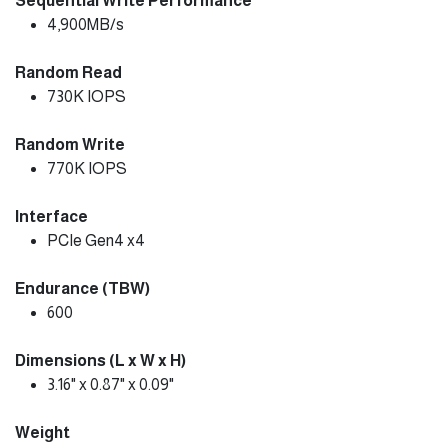
Sequential Write Performance
4,900MB/s
Random Read
730K IOPS
Random Write
770K IOPS
Interface
PCIe Gen4 x4
Endurance (TBW)
600
Dimensions (L x W x H)
3.16" x 0.87" x 0.09"
Weight