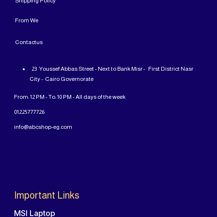
Shipping Policy
From
We
Contact
us
23 Youssef Abbas Street - Next to Bank Misr - First District Nasr
City - Cairo Governorate
From: 12 PM - To: 10 PM - All days of the week
01225777726
info@abcshop-eg.com
Important Links
MSI Laptop