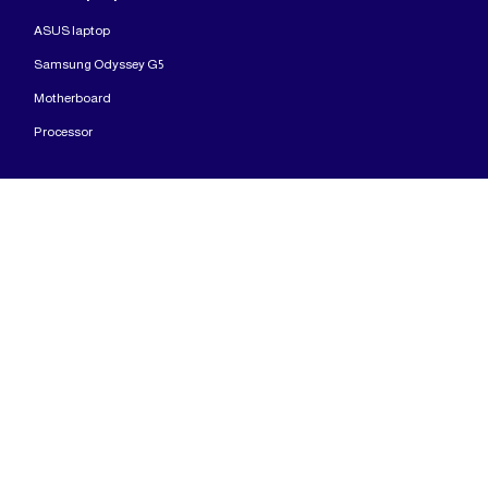
ASUS laptop
Samsung Odyssey G5
Motherboard
Processor
ABC Shop for specialized electronic devices that sells various types of computers,
gaming assemblies, laptops, and screens of all kinds.
The copyright is reserved for ABC Shop company