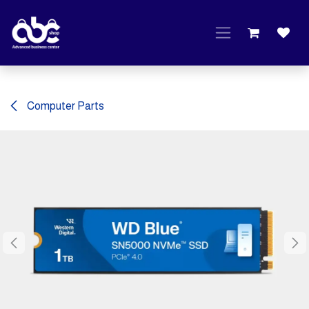
Skip to Content
Computer Parts