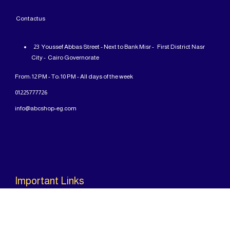
Contact
us
23 Youssef Abbas Street - Next to Bank Misr - First District Nasr
City - Cairo Governorate
From: 12 PM - To: 10 PM - All days of the week
01225777726
info@abcshop-eg.com
Important Links
MSI Laptop
ASUS laptop