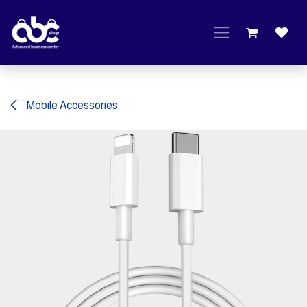
Skip to Content
Mobile Accessories